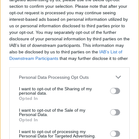
section to confirm your selection. Please note that after your
Ανακαλύψτε τα κοσμήματα που αγαπήθηκαν περισσότερο!
opt-out request is processed you may continue seeing
Εδώ θα βρείτε τις κορυφαίες επιλογές που ξεχωρίζουν για
interest-based ads based on personal information utilized by
το μοναδικό τους στυλ και την εξαιρετική τους ποιότητα.
us or personal information disclosed to third parties prior to
your opt-out. You may separately opt-out of the further
ΧΡΥΣΌΣ 18 ΚΑΡΑΤΊΩΝ
-10%
BRASS
disclosure of your personal information by third parties on the
IAB’s list of downstream participants. This information may
also be disclosed by us to third parties on the
IAB’s List of
Downstream Participants
that may further disclose it to other
third parties.
Personal Data Processing Opt Outs
I want to opt-out of the Sharing of my
personal data.
Opted In
I want to opt-out of the Sale of my
Personal Data.
Opted In
I want to opt-out of processing my
ΕΠΙΧΡΥΣ
Personal Data for Targeted Advertising.