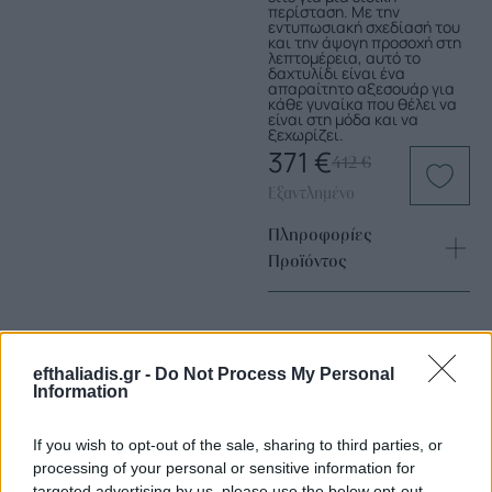
περίσταση. Με την
εντυπωσιακή σχεδίασή του
και την άψογη προσοχή στη
λεπτομέρεια, αυτό το
δαχτυλίδι είναι ένα
απαραίτητο αξεσουάρ για
κάθε γυναίκα που θέλει να
είναι στη μόδα και να
ξεχωρίζει.
371
€
412
€
Εξαντλημένο
Πληροφορίες
Προϊόντος
efthaliadis.gr -
Do Not Process My Personal
Information
If you wish to opt-out of the sale, sharing to third parties, or
processing of your personal or sensitive information for
Επιλογές Που Ταιριάζουν
targeted advertising by us, please use the below opt-out