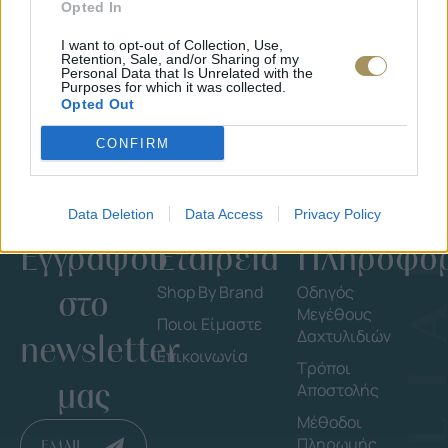
ΜΟΝΌΠΕΤΡΟ ΔΑΧΤΥΛΊΔΙ ΜΕ
JOOLS E4
Opted In
ΔΙΑΜΆΝΤΙ 0.35CT
35
€
1.930
€
1.737
€
I want to opt-out of Collection, Use,
Retention, Sale, and/or Sharing of my
Personal Data that Is Unrelated with the
Purposes for which it was collected.
Opted Out
CONFIRM
Data Deletion
Data Access
Privacy Policy
Εγγράψου
Εταιρεία
Πληροφορ
στο
Shop By Brand
Οδηγός
Μεγέθους
Ποιοι Είμαστε
Δαχτυλιδιών
newsletter
Επικοινωνία
Τρόποι
μας
Αποστολής
Μέθοδοι
Πληρωμής
EMAIL