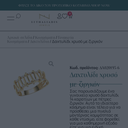
ΦΤΙΑΞΕ ΤΟ ΔΙΚΟ ΣΟΥ ΠΡΟΣΩΠΙΚΟ ΚΟΣΜΗΜΑ SHOP NOW
0
/
/
Αρχική σελίδα
Κοσμήματα
Γυναικεία
/
/ Δαχτυλίδι χρυσό με ζιργκόν
Κοσμήματα
Δαχτυλίδια
Κωδ. προϊόντος:
ΔΑ020193-6
Δαχτυλίδι χρυσό
με ζιργκόν
Σας παρουσιάζουμε ένα
γυναικείο χρυσό δαχτυλίδι
14 καρατίων με πέτρες
ζιργκόν. Αυτό το ιδιαίτερο
κόσμημα είναι τέλειο για να
προσθέσει μια πινελιά
μοντέρνας κομψότητας σε
κάθε ντύσιμο, είτε φορεθεί
για μια καθημερινή έξοδο
είτε για μια ειδική