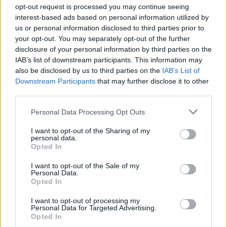
opt-out request is processed you may continue seeing
ΑΝΟΞΕΊΔΩΤΟ ΑΤΣΆΛΙ
-10%
ΑΝΟΞΕΊ
interest-based ads based on personal information utilized by
us or personal information disclosed to third parties prior to
your opt-out. You may separately opt-out of the further
disclosure of your personal information by third parties on the
IAB’s list of downstream participants. This information may
also be disclosed by us to third parties on the
IAB’s List of
Downstream Participants
that may further disclose it to other
third parties.
Personal Data Processing Opt Outs
I want to opt-out of the Sharing of my
personal data.
Opted In
I want to opt-out of the Sale of my
JCOU ARIA JU19087-2
JCOU CO
Personal Data.
149
€
134
€
149
€
1
Opted In
I want to opt-out of processing my
Personal Data for Targeted Advertising.
Opted In