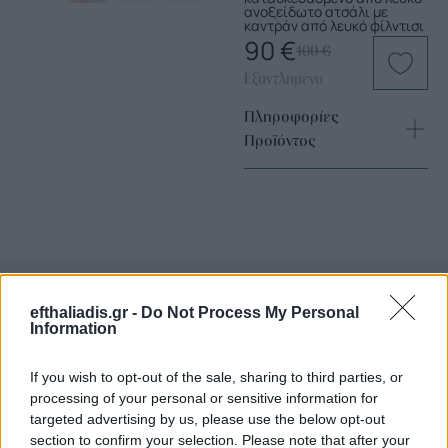
ανοξείδωτο ατσάλι με
καντράν από λευκό φίλντισι
90
€
100
€
Εξαντλημένο
Πληροφορίες
Προϊόντος
efthaliadis.gr -
Do Not Process My Personal
Information
Επιλογές Που Ταιριάζουν
Ανακαλύψτε τα κοσμήματα που αγαπήθηκαν περισσότερο!
If you wish to opt-out of the sale, sharing to third parties, or
Εδώ θα βρείτε τις κορυφαίες επιλογές που ξεχωρίζουν για
processing of your personal or sensitive information for
targeted advertising by us, please use the below opt-out
το μοναδικό τους στυλ και την εξαιρετική τους ποιότητα.
section to confirm your selection. Please note that after your