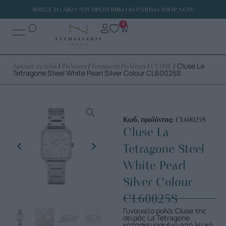
ΦΤΙΑΞΕ ΤΟ ΔΙΚΟ ΣΟΥ ΠΡΟΣΩΠΙΚΟ ΚΟΣΜΗΜΑ SHOP NOW
0
/
/
/
/ Cluse La
Αρχική σελίδα
Ρολόγια
Γυναικεία Ρολόγια
CLUSE
Tetragone Steel White Pearl Silver Colour CL60025S
Κωδ. προϊόντος:
CL60025S
Cluse La
Tetragone Steel
White Pearl
Silver Colour
CL60025S
Γυναικείο ρολόι Cluse της
σειράς La Tetragone
κατασκευασμένο από λευκό