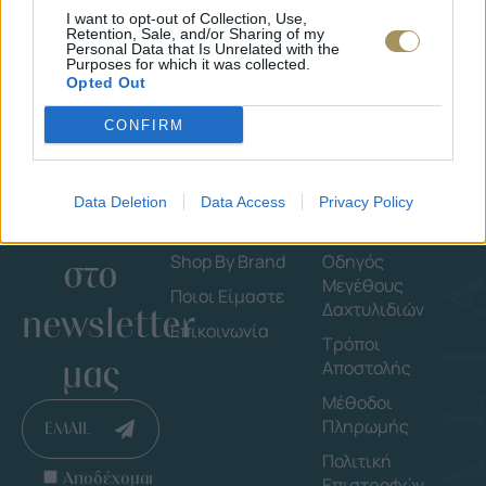
I want to opt-out of Collection, Use,
Retention, Sale, and/or Sharing of my
Personal Data that Is Unrelated with the
Purposes for which it was collected.
Opted Out
CONFIRM
Data Deletion
Data Access
Privacy Policy
Εγγράψου
Εταιρεία
Πληροφορ
στο
Shop By Brand
Οδηγός
Μεγέθους
Ποιοι Είμαστε
Δαχτυλιδιών
newsletter
Επικοινωνία
Τρόποι
μας
Αποστολής
Μέθοδοι
Πληρωμής
EMAIL
Πολιτική
Αποδέχομαι
Επιστροφών