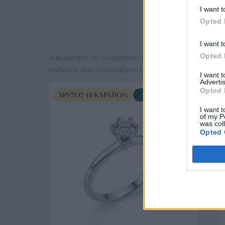
I want t
Opted 
Ε
I want t
Opted 
Ανακαλύψτε τα κοσμήματα που αγαπήθηκαν περισσό
επιλογές που ξεχωρίζουν για το μοναδικό τους στυλ
I want 
Advertis
Opted 
ΧΡΥΣΌΣ 18 ΚΑΡΑΤΊΩΝ
-10%
I want t
of my P
was col
Opted 