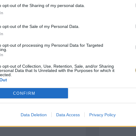
o opt-out of the Sharing of my personal data.
In
πιλογές Που Ταιρι
o opt-out of the Sale of my Personal Data.
In
τερο! Εδώ θα βρείτε τις κορυφαίες
 και την εξαιρετική τους ποιότητα.
to opt-out of processing my Personal Data for Targeted
ing.
In
BRASS
BRASS
o opt-out of Collection, Use, Retention, Sale, and/or Sharing
ersonal Data that Is Unrelated with the Purposes for which it
lected.
Out
CONFIRM
Data Deletion
Data Access
Privacy Policy
ΑΓΟΡΑ ΤΩΡΑ
ΑΓ