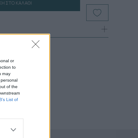
Η ΣΤΟ ΚΑΛΆΘΙ
sonal or
ection to
ou may
 personal
out of the
 downstream
B’s List of