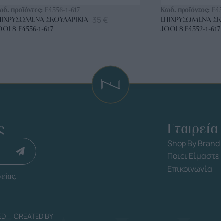
ωδ. προϊόντος:
E4556-1-617
Κωδ. προϊόντος:
E4
35
€
ΠΙΧΡΥΣΩΜΈΝΑ ΣΚΟΥΛΑΡΊΚΙΑ
ΕΠΙΧΡΥΣΩΜΈΝΑ ΣΚ
OOLS E4556-1-617
JOOLS E4552-1-617
ς
Εταιρεία
Shop By Brand
Ποιοι Είμαστε
Επικοινωνία
είας.
ED
CREATED BY