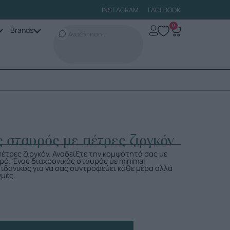
INSTAGRAM
FACEBOOK
0
Brands
ς σταυρός με πέτρες ζιργκόν
έτρες ζιργκόν. Αναδείξτε την κομψότητά σας με
ρό. Ένας διαχρονικός σταυρός με minimal
ιδανικός για να σας συντροφεύει κάθε μέρα αλλά
γμές.