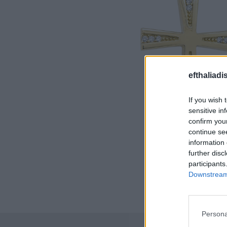
efthaliadi
If you wish 
sensitive in
confirm you
continue se
information 
further disc
participants
Downstream 
Persona