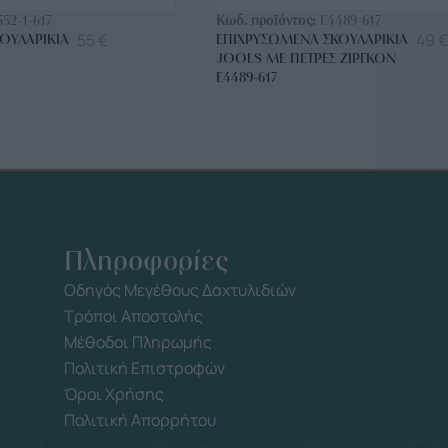
552-1-617
Κωδ. προϊόντος:
E4489-617
55
€
49
€
ΟΥΛΑΡΊΚΙΑ
ΕΠΙΧΡΥΣΩΜΈΝΑ ΣΚΟΥΛΑΡΊΚΙΑ
JOOLS ΜΕ ΠΈΤΡΕΣ ΖΙΡΓΚΌΝ
E4489-617
Πληροφορίες
Οδηγός Μεγέθους Δαχτυλιδιών
Τρόποι Αποστολής
Μέθοδοι Πληρωμής
Πολιτική Επιστροφών
Όροι Χρήσης
Πολιτική Απορρήτου