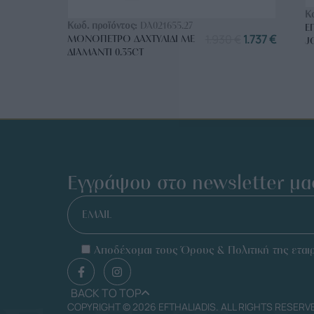
ΑΓΟΡΑ ΤΩΡΑ
Κ
Κωδ. προϊόντος:
DA021655.27
Ε
1.930
€
1.737
€
ΜΟΝΌΠΕΤΡΟ ΔΑΧΤΥΛΊΔΙ ΜΕ
J
ΔΙΑΜΆΝΤΙ 0.35CT
Εγγράψου στο newsletter μα
EMAIL
Αποδέχομαι τους Όρους & Πολιτική της εταιρ
BACK TO TOP
COPYRIGHT © 2026 EFTHALIADIS. ALL RIGHTS RESERV