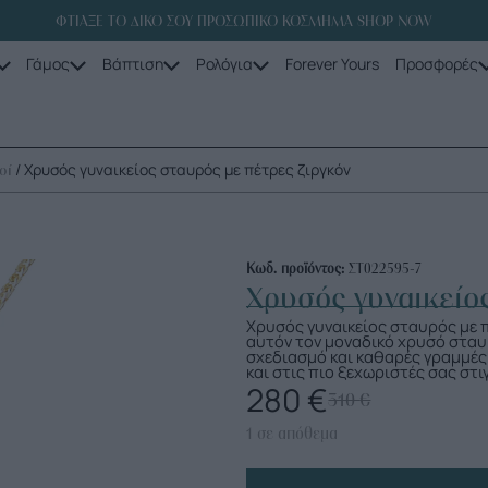
ΦΤΙΑΞΕ ΤΟ ΔΙΚΟ ΣΟΥ ΠΡΟΣΩΠΙΚΟ ΚΟΣΜΗΜΑ SHOP NOW
Γάμος
Βάπτιση
Ρολόγια
Forever Yours
Προσφορές
/ Χρυσός γυναικείος σταυρός με πέτρες ζιργκόν
οί
Κωδ. προϊόντος:
ΣΤ022595-7
Χρυσός γυναικείο
Χρυσός γυναικείος σταυρός με π
αυτόν τον μοναδικό χρυσό σταυ
σχεδιασμό και καθαρές γραμμές 
και στις πιο ξεχωριστές σας στι
280
€
310
€
1 σε απόθεμα