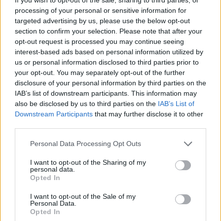
processing of your personal or sensitive information for
targeted advertising by us, please use the below opt-out
Επιλογές Που Ταιριάζουν
section to confirm your selection. Please note that after your
opt-out request is processed you may continue seeing
Ανακαλύψτε τα κοσμήματα που αγαπήθηκαν περισσότερο!
interest-based ads based on personal information utilized by
Εδώ θα βρείτε τις κορυφαίες επιλογές που ξεχωρίζουν για
us or personal information disclosed to third parties prior to
το μοναδικό τους στυλ και την εξαιρετική τους ποιότητα.
your opt-out. You may separately opt-out of the further
disclosure of your personal information by third parties on the
IAB’s list of downstream participants. This information may
ΧΡΥΣΌΣ 18 ΚΑΡΑΤΊΩΝ
-10%
BRASS
also be disclosed by us to third parties on the
IAB’s List of
Downstream Participants
that may further disclose it to other
third parties.
Personal Data Processing Opt Outs
I want to opt-out of the Sharing of my
personal data.
Opted In
I want to opt-out of the Sale of my
Personal Data.
Opted In