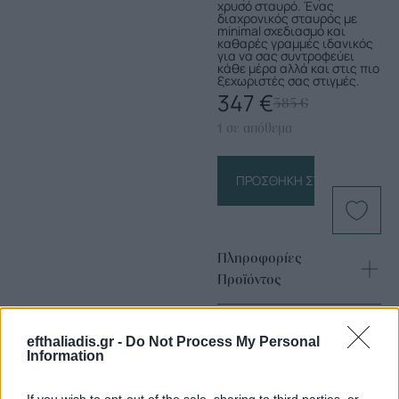
χρυσό σταυρό. Ένας
διαχρονικός σταυρός με
minimal σχεδιασμό και
καθαρές γραμμές ιδανικός
για να σας συντροφεύει
κάθε μέρα αλλά και στις πιο
ξεχωριστές σας στιγμές.
347
€
385
€
1 σε απόθεμα
ΠΡΟΣΘΉΚΗ ΣΤΟ ΚΑΛΆΘΙ
Πληροφορίες
Προϊόντος
efthaliadis.gr -
Do Not Process My Personal
Information
If you wish to opt-out of the sale, sharing to third parties, or