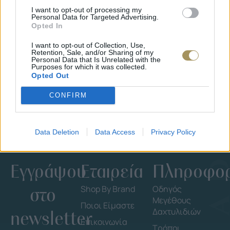
I want to opt-out of processing my
Personal Data for Targeted Advertising.
Opted In
ΕΠΙΧΡΥΣ
ΜΟΝΌΠΕΤΡΟ ΔΑΧΤΥΛΊΔΙ ΜΕ
JOOLS E4
I want to opt-out of Collection, Use,
ΔΙΑΜΆΝΤΙ 0.35CT
35
€
Retention, Sale, and/or Sharing of my
1.930
€
1.737
€
Personal Data that Is Unrelated with the
Purposes for which it was collected.
Opted Out
CONFIRM
Data Deletion
Data Access
Privacy Policy
Εγγράψου
Εταιρεία
Πληροφορ
στο
Shop By Brand
Οδηγός
Μεγέθους
Ποιοι Είμαστε
Δαχτυλιδιών
newsletter
Επικοινωνία
Τρόποι