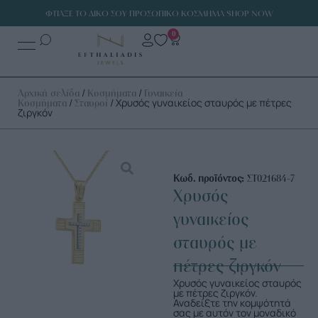
ΦΤΙΑΞΕ ΤΟ ΔΙΚΟ ΣΟΥ ΠΡΟΣΩΠΙΚΟ ΚΟΣΜΗΜΑ SHOP NOW
0
/
/
Αρχική σελίδα
Κοσμήματα
Γυναικεία
/
/ Χρυσός γυναικείος σταυρός με πέτρες
Κοσμήματα
Σταυροί
ζιργκόν
Κωδ. προϊόντος:
ΣΤ021684-7
Χρυσός
γυναικείος
σταυρός με
πέτρες ζιργκόν
Χρυσός γυναικείος σταυρός
με πέτρες ζιργκόν.
Αναδείξτε την κομψότητά
σας με αυτόν τον μοναδικό