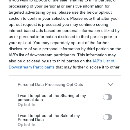
processing of your personal or sensitive information for
targeted advertising by us, please use the below opt-out
Επιλογές Που Ταιριάζουν
section to confirm your selection. Please note that after your
opt-out request is processed you may continue seeing
Ανακαλύψτε τα κοσμήματα που αγαπήθηκαν περισσότερο!
interest-based ads based on personal information utilized by
Εδώ θα βρείτε τις κορυφαίες επιλογές που ξεχωρίζουν για
us or personal information disclosed to third parties prior to
το μοναδικό τους στυλ και την εξαιρετική τους ποιότητα.
your opt-out. You may separately opt-out of the further
disclosure of your personal information by third parties on the
IAB’s list of downstream participants. This information may
ΧΡΥΣΌΣ 18 ΚΑΡΑΤΊΩΝ
-10%
BRASS
also be disclosed by us to third parties on the
IAB’s List of
Downstream Participants
that may further disclose it to other
third parties.
Personal Data Processing Opt Outs
I want to opt-out of the Sharing of my
personal data.
Opted In
I want to opt-out of the Sale of my
Personal Data.
Opted In