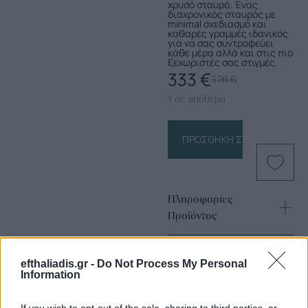
χρυσό σταυρό. Ένας
διαχρονικός σταυρός με
minimal σχεδιασμό και
καθαρές γραμμές ιδανικός
για να σας συντροφεύει
κάθε μέρα αλλά και στις πιο
ξεχωριστές σας στιγμές.
333
€
370
€
1 σε απόθεμα
ΠΡΟΣΘΉΚΗ ΣΤΟ ΚΑΛΆΘΙ
Πληροφορίες
Προϊόντος
efthaliadis.gr -
Do Not Process My Personal
Information
If you wish to opt-out of the sale, sharing to third parties, or