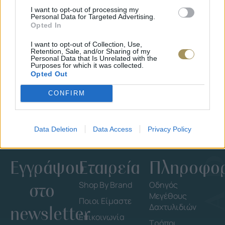
I want to opt-out of processing my
Personal Data for Targeted Advertising.
Opted In
ΕΠΙΧΡΥΣ
ΜΟΝΌΠΕΤΡΟ ΔΑΧΤΥΛΊΔΙ ΜΕ
JOOLS E4
I want to opt-out of Collection, Use,
ΔΙΑΜΆΝΤΙ 0.35CT
35
€
Retention, Sale, and/or Sharing of my
1.930
€
1.737
€
Personal Data that Is Unrelated with the
Purposes for which it was collected.
Opted Out
CONFIRM
Data Deletion
Data Access
Privacy Policy
Εγγράψου
Εταιρεία
Πληροφορ
στο
Shop By Brand
Οδηγός
Μεγέθους
Ποιοι Είμαστε
Δαχτυλιδιών
newsletter
Επικοινωνία
Τρόποι