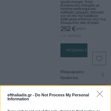
χρυσό σταυρό. Ένας
διαχρονικός σταυρός με
minimal σχεδιασμό και
καθαρές γραμμές ιδανικός
για να σας συντροφεύει
κάθε μέρα αλλά και στις πιο
ξεχωριστές σας στιγμές.
252
€
280
€
1 σε απόθεμα
ΠΡΟΣΘΉΚΗ ΣΤΟ ΚΑΛΆΘΙ
Πληροφορίες
Προϊόντος
efthaliadis.gr -
Do Not Process My Personal
Information
If you wish to opt-out of the sale, sharing to third parties, or