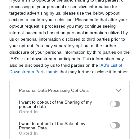
processing of your personal or sensitive information for
targeted advertising by us, please use the below opt-out
Επιλογές Που Ταιριάζουν
section to confirm your selection. Please note that after your
opt-out request is processed you may continue seeing
Ανακαλύψτε τα κοσμήματα που αγαπήθηκαν περισσότερο!
interest-based ads based on personal information utilized by
Εδώ θα βρείτε τις κορυφαίες επιλογές που ξεχωρίζουν για
us or personal information disclosed to third parties prior to
το μοναδικό τους στυλ και την εξαιρετική τους ποιότητα.
your opt-out. You may separately opt-out of the further
disclosure of your personal information by third parties on the
IAB’s list of downstream participants. This information may
ΧΡΥΣΌΣ 18 ΚΑΡΑΤΊΩΝ
-10%
BRASS
also be disclosed by us to third parties on the
IAB’s List of
Downstream Participants
that may further disclose it to other
third parties.
Personal Data Processing Opt Outs
I want to opt-out of the Sharing of my
personal data.
Opted In
I want to opt-out of the Sale of my
Personal Data.
Opted In