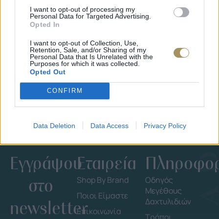
I want to opt-out of processing my
Personal Data for Targeted Advertising.
Opted In
ΕΠΙΧΡΥΣ
ΜΟΝΌΠΕΤΡΟ ΔΑΧΤΥΛΊΔΙ ΜΕ
JOOLS E4
I want to opt-out of Collection, Use,
ΔΙΑΜΆΝΤΙ 0.35CT
35
€
Retention, Sale, and/or Sharing of my
1.930
€
1.737
€
Personal Data that Is Unrelated with the
Purposes for which it was collected.
Opted Out
CONFIRM
Data Deletion
Data Access
Privacy Policy
Εγγράψου
Εταιρεία
Πληροφορ
στο
Shop By Brand
Οδηγός
Μεγέθους
Ποιοι Είμαστε
Δαχτυλιδιών
newsletter
Επικοινωνία
Τρόποι