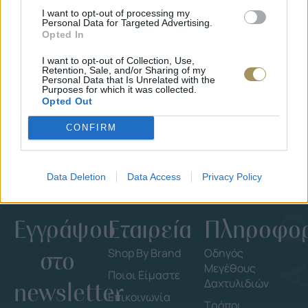
I want to opt-out of processing my
Personal Data for Targeted Advertising.
Opted In
ΕΠΙΧΡΥΣ
ΜΟΝΌΠΕΤΡΟ ΔΑΧΤΥΛΊΔΙ ΜΕ
JOOLS E4
I want to opt-out of Collection, Use,
ΔΙΑΜΆΝΤΙ 0.35CT
35
€
Retention, Sale, and/or Sharing of my
1.930
€
1.737
€
Personal Data that Is Unrelated with the
Purposes for which it was collected.
Opted Out
CONFIRM
Data Deletion
Data Access
Privacy Policy
Εγγράψου
Εταιρεία
Πληροφορ
στο
Shop By Brand
Οδηγός
Μεγέθους
Ποιοι Είμαστε
Δαχτυλιδιών
newsletter
Επικοινωνία
Τρόποι