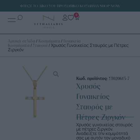
ΦΤΙΑΞΕ ΤΟ ΔΙΚΟ ΣΟΥ ΠΡΟΣΩΠΙΚΟ ΚΟΣΜΗΜΑ SHOP NOW
0
/
/
Αρχική σελίδα
Κοσμήματα
Γυναικεία
/
/ Χρυσός Γυναικείος Σταυρός με Πέτρες
Κοσμήματα
Σταυροί
Ζιργκόν
Κωδ. προϊόντος:
ΣΤ020615-7
Χρυσός
Γυναικείος
Σταυρός με
Πέτρες Ζιργκόν
Χρυσός γυναικείος σταυρός
με πέτρες ζιργκόν.
Αναδείξτε την κομψότητά
σας με αυτόν τον μοναδικό