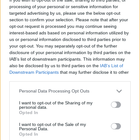
processing of your personal or sensitive information for
targeted advertising by us, please use the below opt-out
Επιλογές Που Ταιριάζουν
section to confirm your selection. Please note that after your
opt-out request is processed you may continue seeing
Ανακαλύψτε τα κοσμήματα που αγαπήθηκαν περισσότερο!
interest-based ads based on personal information utilized by
Εδώ θα βρείτε τις κορυφαίες επιλογές που ξεχωρίζουν για
us or personal information disclosed to third parties prior to
το μοναδικό τους στυλ και την εξαιρετική τους ποιότητα.
your opt-out. You may separately opt-out of the further
disclosure of your personal information by third parties on the
IAB’s list of downstream participants. This information may
ΧΡΥΣΌΣ 18 ΚΑΡΑΤΊΩΝ
-10%
BRASS
also be disclosed by us to third parties on the
IAB’s List of
Downstream Participants
that may further disclose it to other
third parties.
Personal Data Processing Opt Outs
I want to opt-out of the Sharing of my
personal data.
Opted In
I want to opt-out of the Sale of my
Personal Data.
Opted In