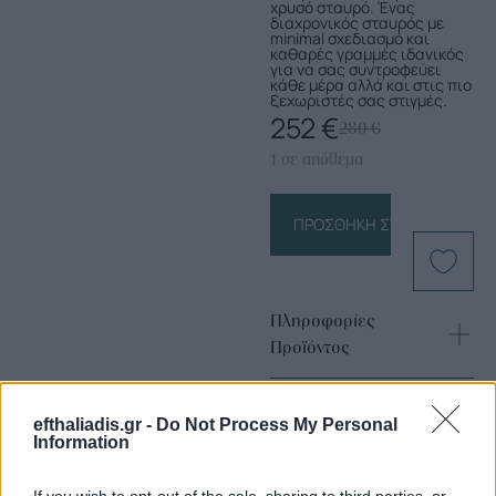
χρυσό σταυρό. Ένας
διαχρονικός σταυρός με
minimal σχεδιασμό και
καθαρές γραμμές ιδανικός
για να σας συντροφεύει
κάθε μέρα αλλά και στις πιο
ξεχωριστές σας στιγμές.
252
€
280
€
1 σε απόθεμα
ΠΡΟΣΘΉΚΗ ΣΤΟ ΚΑΛΆΘΙ
Πληροφορίες
Προϊόντος
efthaliadis.gr -
Do Not Process My Personal
Information
If you wish to opt-out of the sale, sharing to third parties, or