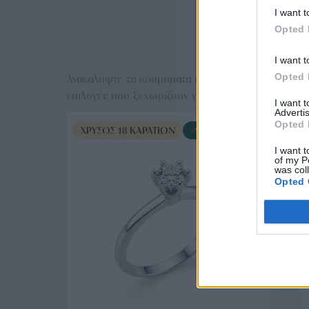
I want t
Opted 
Ε
I want t
Opted 
Ανακαλύψτε τα κοσμήματα που αγαπήθηκαν περισσό
επιλογές που ξεχωρίζουν για το μοναδικό τους στυλ
I want 
Advertis
Opted 
ΧΡΥΣΌΣ 18 ΚΑΡΑΤΊΩΝ
-10%
I want t
of my P
was col
Opted 