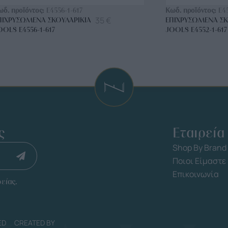
ωδ. προϊόντος:
E4556-1-617
Κωδ. προϊόντος:
E4
35
€
ΠΙΧΡΥΣΩΜΈΝΑ ΣΚΟΥΛΑΡΊΚΙΑ
ΕΠΙΧΡΥΣΩΜΈΝΑ ΣΚ
OOLS E4556-1-617
JOOLS E4552-1-617
ς
Εταιρεία
Shop By Brand
Ποιοι Είμαστε
Επικοινωνία
είας.
ED
CREATED BY