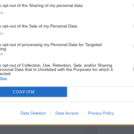
o opt-out of the Sharing of my personal data.
In
πιλογές Που Ταιρι
o opt-out of the Sale of my Personal Data.
In
τερο! Εδώ θα βρείτε τις κορυφαίες
 και την εξαιρετική τους ποιότητα.
to opt-out of processing my Personal Data for Targeted
ing.
In
BRASS
BRASS
o opt-out of Collection, Use, Retention, Sale, and/or Sharing
ersonal Data that Is Unrelated with the Purposes for which it
lected.
Out
CONFIRM
Data Deletion
Data Access
Privacy Policy
ΑΓΟΡΑ ΤΩΡΑ
ΑΓ