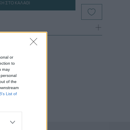
Η ΣΤΟ ΚΑΛΆΘΙ
sonal or
ection to
ou may
 personal
out of the
 downstream
B’s List of