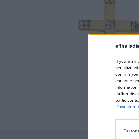
efthaliadi
If you wish 
sensitive in
confirm you
continue se
information 
further disc
participants
Downstream 
Persona