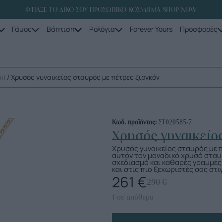
ΦΤΙΑΞΕ ΤΟ ΔΙΚΟ ΣΟΥ ΠΡΟΣΩΠΙΚΟ ΚΟΣΜΗΜΑ SHOP NOW
Γάμος
Βάπτιση
Ρολόγια
Forever Yours
Προσφορές
/ Χρυσός γυναικείος σταυρός με πέτρες ζιργκόν
οί
Κωδ. προϊόντος:
ΣΤ020585-7
Χρυσός γυναικείο
Χρυσός γυναικείος σταυρός με π
αυτόν τον μοναδικό χρυσό σταυ
σχεδιασμό και καθαρές γραμμές 
και στις πιο ξεχωριστές σας στι
261
€
290
€
1 σε απόθεμα