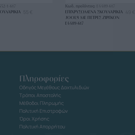
552-1-617
Κωδ. προϊόντος:
E4489-617
55
€
49
€
ΟΥΛΑΡΊΚΙΑ
ΕΠΙΧΡΥΣΩΜΈΝΑ ΣΚΟΥΛΑΡΊΚΙΑ
JOOLS ΜΕ ΠΈΤΡΕΣ ΖΙΡΓΚΌΝ
E4489-617
Πληροφορίες
Οδηγός Μεγέθους Δαχτυλιδιών
Τρόποι Αποστολής
Μέθοδοι Πληρωμής
Πολιτική Επιστροφών
Όροι Χρήσης
Πολιτική Απορρήτου