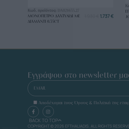
ΑΓΟΡΑ ΤΩΡΑ
Κ
Κωδ. προϊόντος:
DA021655.27
Ε
1.930
€
1.737
€
ΜΟΝΌΠΕΤΡΟ ΔΑΧΤΥΛΊΔΙ ΜΕ
J
ΔΙΑΜΆΝΤΙ 0.35CT
Εγγράψου στο newsletter μα
EMAIL
Αποδέχομαι τους Όρους & Πολιτική της εταιρ
BACK TO TOP
COPYRIGHT © 2026 EFTHALIADIS. ALL RIGHTS RESERV