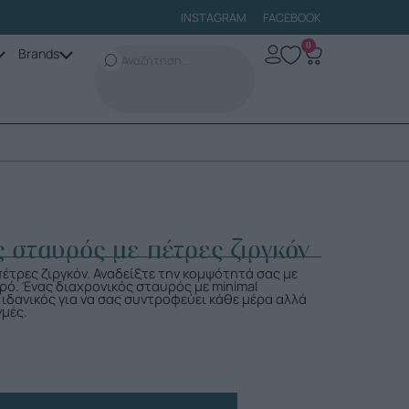
INSTAGRAM
FACEBOOK
0
Brands
ς σταυρός με πέτρες ζιργκόν
έτρες ζιργκόν. Αναδείξτε την κομψότητά σας με
ρό. Ένας διαχρονικός σταυρός με minimal
ιδανικός για να σας συντροφεύει κάθε μέρα αλλά
γμές.