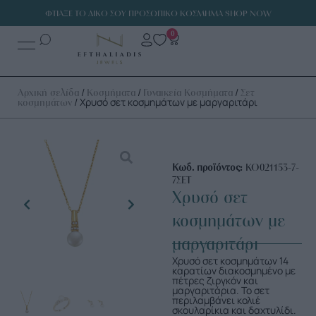
ΦΤΙΑΞΕ ΤΟ ΔΙΚΟ ΣΟΥ ΠΡΟΣΩΠΙΚΟ ΚΟΣΜΗΜΑ SHOP NOW
0
/
/
/
Αρχική σελίδα
Κοσμήματα
Γυναικεία Κοσμήματα
Σετ
/ Χρυσό σετ κοσμημάτων με μαργαριτάρι
κοσμημάτων
Κωδ. προϊόντος:
ΚΟ021153-7-
7ΣΕΤ
Χρυσό σετ
κοσμημάτων με
μαργαριτάρι
Χρυσό σετ κοσμημάτων 14
καρατίων διακοσμημένο με
πέτρες ζιργκόν και
μαργαριτάρια. Το σετ
περιλαμβάνει κολιέ
σκουλαρίκια και δαχτυλίδι.