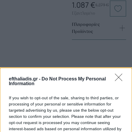
1.087
€
1.279
€
Εξαντλημένο
Πληροφορίες
Προϊόντος
efthaliadis.gr -
Do Not Process My Personal
Information
Επιλογές Που Ταιριάζουν
If you wish to opt-out of the sale, sharing to third parties, or
Ανακαλύψτε τα κοσμήματα που αγαπήθηκαν περισσότερο!
processing of your personal or sensitive information for
Εδώ θα βρείτε τις κορυφαίες επιλογές που ξεχωρίζουν για
targeted advertising by us, please use the below opt-out
το μοναδικό τους στυλ και την εξαιρετική τους ποιότητα.
section to confirm your selection. Please note that after your
opt-out request is processed you may continue seeing
interest-based ads based on personal information utilized by
ΧΡΥΣΌΣ 18 ΚΑΡΑΤΊΩΝ
-10%
BRASS