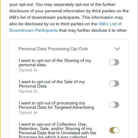
your opt-out. You may separately opt-out of the further
disclosure of your personal information by third parties on the
IAB’s list of downstream participants. This information may
also be disclosed by us to third parties on the
IAB’s List of
Downstream Participants
that may further disclose it to other
third parties.
Personal Data Processing Opt Outs
I want to opt-out of the Sharing of my
personal data.
Opted In
I want to opt-out of the Sale of my
ΕΠΙΧΡΥΣ
Personal Data.
ΜΟΝΌΠΕΤΡΟ ΔΑΧΤΥΛΊΔΙ ΜΕ
JOOLS E4
Opted In
ΔΙΑΜΆΝΤΙ 0.35CT
35
€
1.930
€
1.737
€
I want to opt-out of processing my
Personal Data for Targeted Advertising.
Opted In
I want to opt-out of Collection, Use,
Retention, Sale, and/or Sharing of my
Personal Data that Is Unrelated with the
Purposes for which it was collected.