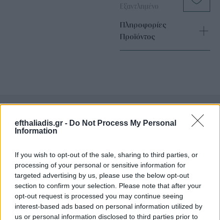
Εξαντλημένο
Πληροφορίες
Προϊόντος
efthaliadis.gr -
Do Not Process My Personal
Επιλογές Που Ταιριάζουν
Information
Ανακαλύψτε τα κοσμήματα που αγαπήθηκαν περισσότερο!
If you wish to opt-out of the sale, sharing to third parties, or
Εδώ θα βρείτε τις κορυφαίες επιλογές που ξεχωρίζουν για
processing of your personal or sensitive information for
το μοναδικό τους στυλ και την εξαιρετική τους ποιότητα.
targeted advertising by us, please use the below opt-out
section to confirm your selection. Please note that after your
opt-out request is processed you may continue seeing
ΧΡΥΣΌΣ 18 ΚΑΡΑΤΊΩΝ
-10%
BRASS
interest-based ads based on personal information utilized by
us or personal information disclosed to third parties prior to