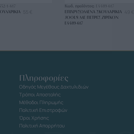
552-1-617
Κωδ. προϊόντος:
E4489-617
55
€
49
€
ΟΥΛΑΡΊΚΙΑ
ΕΠΙΧΡΥΣΩΜΈΝΑ ΣΚΟΥΛΑΡΊΚΙΑ
JOOLS ΜΕ ΠΈΤΡΕΣ ΖΙΡΓΚΌΝ
E4489-617
Πληροφορίες
Οδηγός Μεγέθους Δαχτυλιδιών
Τρόποι Αποστολής
Μέθοδοι Πληρωμής
Πολιτική Επιστροφών
Όροι Χρήσης
Πολιτική Απορρήτου