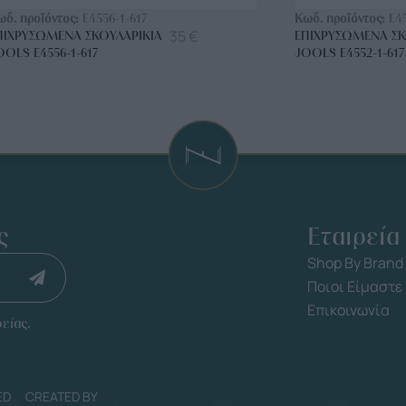
ωδ. προϊόντος:
E4556-1-617
Κωδ. προϊόντος:
E4
35
€
ΠΙΧΡΥΣΩΜΈΝΑ ΣΚΟΥΛΑΡΊΚΙΑ
ΕΠΙΧΡΥΣΩΜΈΝΑ ΣΚ
OOLS E4556-1-617
JOOLS E4552-1-617
ς
Εταιρεία
Shop By Brand
Ποιοι Είμαστε
Επικοινωνία
είας.
ED
CREATED BY