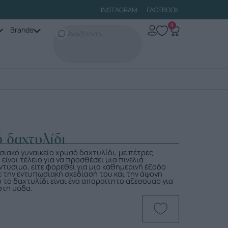
INSTAGRAM
FACEBOOK
0
Brands
 δαχτυλίδι
ιακό γυναικείο χρυσό δαχτυλίδι, με πέτρες
είναι τέλειο για να προσθέσει μια πινελιά
τύσιμο, είτε φορεθεί για μια καθημερινή έξοδο
Με την εντυπωσιακή σχεδίασή του και την άψογη
 το δαχτυλίδι είναι ένα απαραίτητο αξεσουάρ για
 στη μόδα.