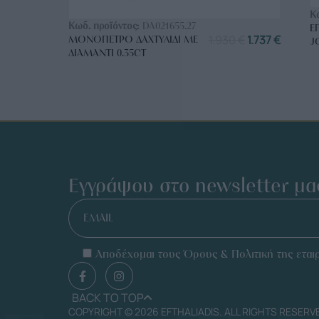
ΑΓΟΡΑ ΤΩΡΑ
Κ
Κωδ. προϊόντος:
DA021655.27
Ε
1.930
€
1.737
€
ΜΟΝΌΠΕΤΡΟ ΔΑΧΤΥΛΊΔΙ ΜΕ
J
ΔΙΑΜΆΝΤΙ 0.35CT
Εγγράψου στο newsletter μα
EMAIL
Αποδέχομαι τους Όρους & Πολιτική της εταιρ
BACK TO TOP
COPYRIGHT © 2026 EFTHALIADIS. ALL RIGHTS RESERV