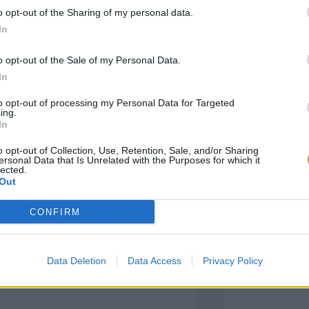
o opt-out of the Sharing of my personal data.
In
πιλογές Που Ταιρι
o opt-out of the Sale of my Personal Data.
In
τερο! Εδώ θα βρείτε τις κορυφαίες
 και την εξαιρετική τους ποιότητα.
to opt-out of processing my Personal Data for Targeted
ing.
In
BRASS
BRASS
o opt-out of Collection, Use, Retention, Sale, and/or Sharing
ersonal Data that Is Unrelated with the Purposes for which it
lected.
Out
CONFIRM
Data Deletion
Data Access
Privacy Policy
ΑΓΟΡΑ ΤΩΡΑ
ΑΓ