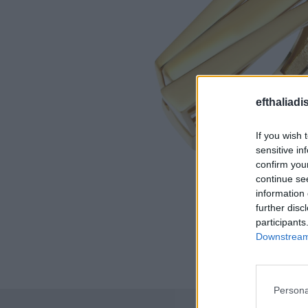
efthaliadi
If you wish 
sensitive in
confirm you
continue se
information 
further disc
participants
Downstream 
Persona