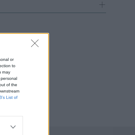
sonal or
ection to
ou may
 personal
out of the
 downstream
B’s List of