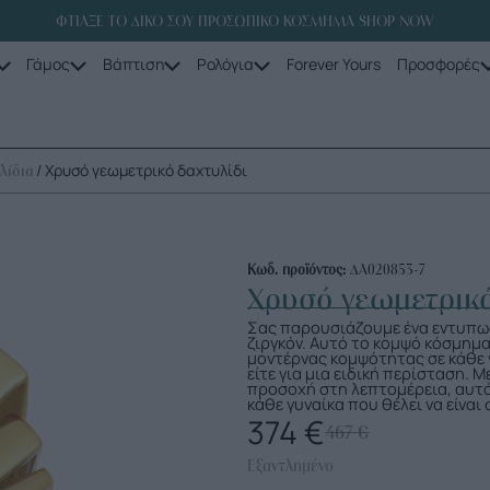
ΦΤΙΑΞΕ ΤΟ ΔΙΚΟ ΣΟΥ ΠΡΟΣΩΠΙΚΟ ΚΟΣΜΗΜΑ SHOP NOW
Γάμος
Βάπτιση
Ρολόγια
Forever Yours
Προσφορές
/ Χρυσό γεωμετρικό δαχτυλίδι
λίδια
Κωδ. προϊόντος:
ΔΑ020853-7
Χρυσό γεωμετρικό
Σας παρουσιάζουμε ένα εντυπωσ
ζιργκόν. Αυτό το κομψό κόσμημα 
μοντέρνας κομψότητας σε κάθε ν
είτε για μια ειδική περίσταση. 
προσοχή στη λεπτομέρεια, αυτό
κάθε γυναίκα που θέλει να είναι
374
€
467
€
Εξαντλημένο