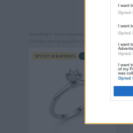
I want t
Opted 
Ε
I want t
Opted 
Ανακαλύψτε τα κοσμήματα που αγαπήθηκαν περισσό
επιλογές που ξεχωρίζουν για το μοναδικό τους στυλ
I want 
Advertis
Opted 
ΧΡΥΣΌΣ 18 ΚΑΡΑΤΊΩΝ
-10%
I want t
of my P
was col
Opted 