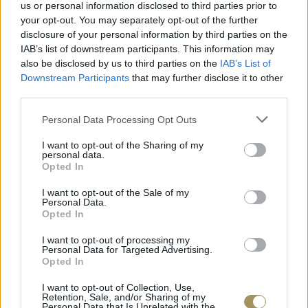
us or personal information disclosed to third parties prior to
your opt-out. You may separately opt-out of the further
disclosure of your personal information by third parties on the
IAB’s list of downstream participants. This information may
also be disclosed by us to third parties on the
IAB’s List of
Downstream Participants
that may further disclose it to other
third parties.
Personal Data Processing Opt Outs
I want to opt-out of the Sharing of my
personal data.
Opted In
I want to opt-out of the Sale of my
Personal Data.
ΕΠΙΧΡΥΣ
Opted In
ΜΟΝΌΠΕΤΡΟ ΔΑΧΤΥΛΊΔΙ ΜΕ
JOOLS E4
ΔΙΑΜΆΝΤΙ 0.35CT
35
€
I want to opt-out of processing my
1.930
€
1.737
€
Personal Data for Targeted Advertising.
Opted In
I want to opt-out of Collection, Use,
Retention, Sale, and/or Sharing of my
Personal Data that Is Unrelated with the