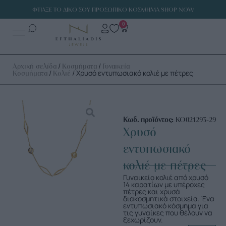
ΦΤΙΑΞΕ ΤΟ ΔΙΚΟ ΣΟΥ ΠΡΟΣΩΠΙΚΟ ΚΟΣΜΗΜΑ SHOP NOW
0
/
/
Αρχική σελίδα
Κοσμήματα
Γυναικεία
/
/ Χρυσό εντυπωσιακό κολιέ με πέτρες
Κοσμήματα
Κολιέ
Κωδ. προϊόντος:
ΚΟ021293-29
Χρυσό
εντυπωσιακό
κολιέ με πέτρες
Γυναικείο κολιέ από χρυσό
14 καρατίων με υπέροχες
πέτρες και χρυσά
διακοσμητικά στοιχεία. Ένα
εντυπωσιακό κόσμημα για
τις γυναίκες που θέλουν να
ξεχωρίζουν.