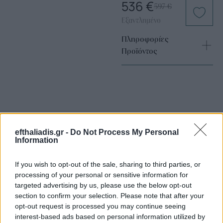
536
€
597
€
Εξαντλημένο
Πληροφορίες
Προϊόντος
efthaliadis.gr -
Do Not Process My Personal
Information
Επιλογές Που Ταιριάζουν
If you wish to opt-out of the sale, sharing to third parties, or
Ανακαλύψτε τα κοσμήματα που αγαπήθηκαν περισσότερο!
processing of your personal or sensitive information for
Εδώ θα βρείτε τις κορυφαίες επιλογές που ξεχωρίζουν για
targeted advertising by us, please use the below opt-out
το μοναδικό τους στυλ και την εξαιρετική τους ποιότητα.
section to confirm your selection. Please note that after your
opt-out request is processed you may continue seeing
interest-based ads based on personal information utilized by
ΧΡΥΣΌΣ 18 ΚΑΡΑΤΊΩΝ
-10%
BRASS