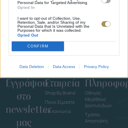
Personal Data for Targeted Advertising.
ΕΠΙΧΡΥΣ
Opted In
ΜΟΝΌΠΕΤΡΟ ΔΑΧΤΥΛΊΔΙ ΜΕ
JOOLS E4
ΔΙΑΜΆΝΤΙ 0.35CT
35
€
I want to opt-out of Collection, Use,
1.930
€
1.737
€
Retention, Sale, and/or Sharing of my
Personal Data that Is Unrelated with the
Purposes for which it was collected.
Opted Out
CONFIRM
Data Deletion
Data Access
Privacy Policy
Εγγράψου
Εταιρεία
Πληροφορ
στο
Shop By Brand
Οδηγός
Μεγέθους
Ποιοι Είμαστε
Δαχτυλιδιών
newsletter
Επικοινωνία
Τρόποι
μας
Αποστολής