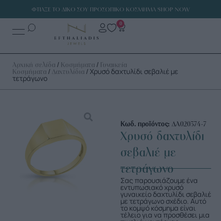
ΦΤΙΑΞΕ ΤΟ ΔΙΚΟ ΣΟΥ ΠΡΟΣΩΠΙΚΟ ΚΟΣΜΗΜΑ SHOP NOW
0
/
/
Αρχική σελίδα
Κοσμήματα
Γυναικεία
/
/ Χρυσό δαχτυλίδι σεβαλιέ με
Κοσμήματα
Δαχτυλίδια
τετράγωνο
Κωδ. προϊόντος:
ΔΑ020374-7
Χρυσό δαχτυλίδι
σεβαλιέ με
τετράγωνο
Σας παρουσιάζουμε ένα
εντυπωσιακό χρυσό
γυναικείο δαχτυλίδι σεβαλιέ
με τετράγωνο σχέδιο. Αυτό
το κομψό κόσμημα είναι
τέλειο για να προσθέσει μια