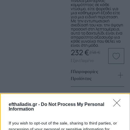
πινελιά μοντέρνας
κομψότητας σε κάθε
ντύσιμο, είτε φορεθεί για
μια καθημερινή έξοδο είτε
για μια ειδική περίσταση.
Με την εντυπωσιακή
σχεδίασή του και την άψογη
προσοχή στη λεπτομέρεια,
αυτό το δαχτυλίδι είναι ένα
απαραίτητο αξεσουάρ για
κάθε γυναίκα που θέλει να
είναι στη μόδα.
232
€
258
€
Εξαντλημένο
Πληροφορίες
Προϊόντος
efthaliadis.gr -
Do Not Process My Personal
Information
If you wish to opt-out of the sale, sharing to third parties, or
processing of your personal or sensitive information for