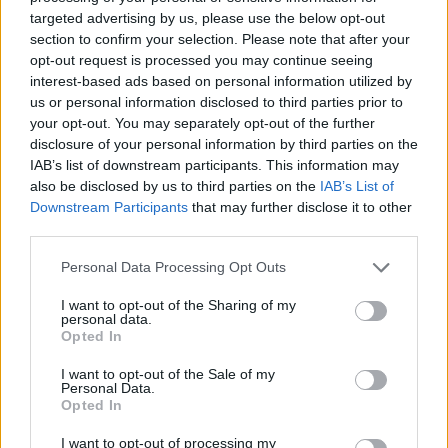
Επιλογές Που Ταιριάζουν
targeted advertising by us, please use the below opt-out
section to confirm your selection. Please note that after your
Ανακαλύψτε τα κοσμήματα που αγαπήθηκαν περισσότερο!
opt-out request is processed you may continue seeing
Εδώ θα βρείτε τις κορυφαίες επιλογές που ξεχωρίζουν για
interest-based ads based on personal information utilized by
us or personal information disclosed to third parties prior to
το μοναδικό τους στυλ και την εξαιρετική τους ποιότητα.
your opt-out. You may separately opt-out of the further
disclosure of your personal information by third parties on the
ΧΡΥΣΌΣ 18 ΚΑΡΑΤΊΩΝ
-10%
BRASS
IAB’s list of downstream participants. This information may
also be disclosed by us to third parties on the
IAB’s List of
Downstream Participants
that may further disclose it to other
third parties.
Personal Data Processing Opt Outs
I want to opt-out of the Sharing of my
personal data.
Opted In
I want to opt-out of the Sale of my
Personal Data.
Opted In
I want to opt-out of processing my