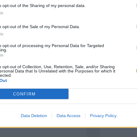
o opt-out of the Sharing of my personal data.
In
πιλογές Που Ταιρι
o opt-out of the Sale of my Personal Data.
In
τερο! Εδώ θα βρείτε τις κορυφαίες
 και την εξαιρετική τους ποιότητα.
to opt-out of processing my Personal Data for Targeted
ing.
In
BRASS
BRASS
o opt-out of Collection, Use, Retention, Sale, and/or Sharing
ersonal Data that Is Unrelated with the Purposes for which it
lected.
Out
CONFIRM
Data Deletion
Data Access
Privacy Policy
ΑΓΟΡΑ ΤΩΡΑ
ΑΓ