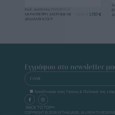
ΑΓΟΡΑ ΤΩΡΑ
Κ
Κωδ. προϊόντος:
DA021655.27
Ε
1.930
€
1.737
€
ΜΟΝΌΠΕΤΡΟ ΔΑΧΤΥΛΊΔΙ ΜΕ
J
ΔΙΑΜΆΝΤΙ 0.35CT
Εγγράψου στο newsletter μα
EMAIL
Αποδέχομαι τους Όρους & Πολιτική της εταιρ
BACK TO TOP
COPYRIGHT © 2026 EFTHALIADIS. ALL RIGHTS RESERV