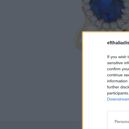
efthaliadi
If you wish 
sensitive in
confirm you
continue se
information 
further disc
participants
Downstream 
Persona