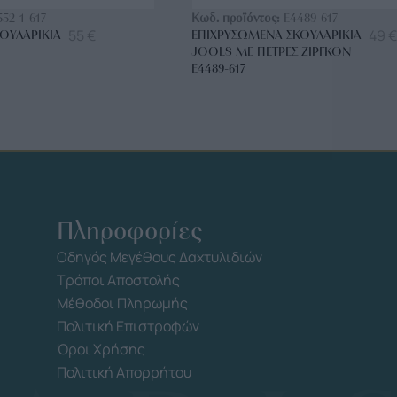
552-1-617
Κωδ. προϊόντος:
E4489-617
55
€
49
€
ΟΥΛΑΡΊΚΙΑ
ΕΠΙΧΡΥΣΩΜΈΝΑ ΣΚΟΥΛΑΡΊΚΙΑ
JOOLS ΜΕ ΠΈΤΡΕΣ ΖΙΡΓΚΌΝ
E4489-617
Πληροφορίες
Οδηγός Μεγέθους Δαχτυλιδιών
Τρόποι Αποστολής
Μέθοδοι Πληρωμής
Πολιτική Επιστροφών
Όροι Χρήσης
Πολιτική Απορρήτου