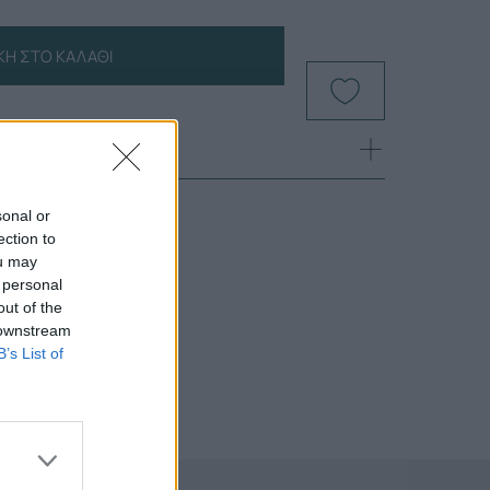
Η ΣΤΟ ΚΑΛΆΘΙ
sonal or
ection to
ou may
 personal
out of the
 downstream
B’s List of