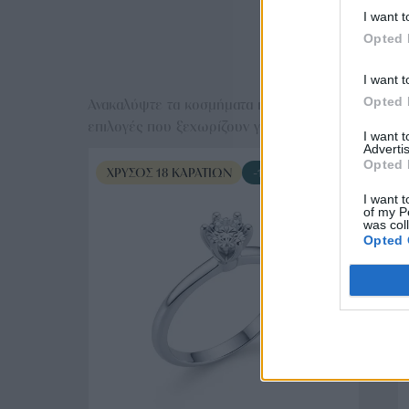
I want t
Opted 
Ε
I want t
Opted 
Ανακαλύψτε τα κοσμήματα που αγαπήθηκαν περισσό
επιλογές που ξεχωρίζουν για το μοναδικό τους στυλ
I want 
Advertis
Opted 
ΧΡΥΣΌΣ 18 ΚΑΡΑΤΊΩΝ
-10%
I want t
of my P
was col
Opted 