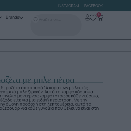
INSTAGRAM
FACEBOOK
0
Brands
ροζέτα με μπλε πέτρα
δι ροζέτα από χρυσό 14 καρατίων με λευκές
 κεντρικό μπλε ζιργκόν. Αυτό το κομψό κόσμημα
ια πινελιά μοντέρνας κομψότητας σε κάθε ντύσιμο,
 έξοδο είτε για μια ειδική περίσταση. Με την
την άψογη προσοχή στη λεπτομέρεια, αυτό το
αξεσουάρ για κάθε γυναίκα που θέλει να είναι στη