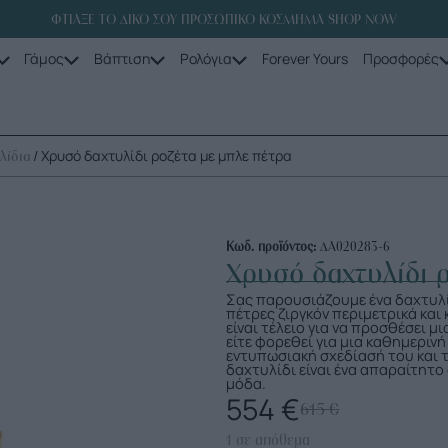
ΦΤΙΑΞΕ ΤΟ ΔΙΚΟ ΣΟΥ ΠΡΟΣΩΠΙΚΟ ΚΟΣΜΗΜΑ SHOP NOW
Γάμος
Βάπτιση
Ρολόγια
Forever Yours
Προσφορές
/ Χρυσό δαχτυλίδι ροζέτα με μπλε πέτρα
λίδια
Κωδ. προϊόντος:
ΔΑ020283-6
Χρυσό δαχτυλίδι 
Σας παρουσιάζουμε ένα δαχτυλί
πέτρες ζιργκόν περιμετρικά και
είναι τέλειο για να προσθέσει μ
είτε φορεθεί για μια καθημερινή
εντυπωσιακή σχεδίασή του και 
δαχτυλίδι είναι ένα απαραίτητο 
μόδα.
554
€
615
€
1 σε απόθεμα