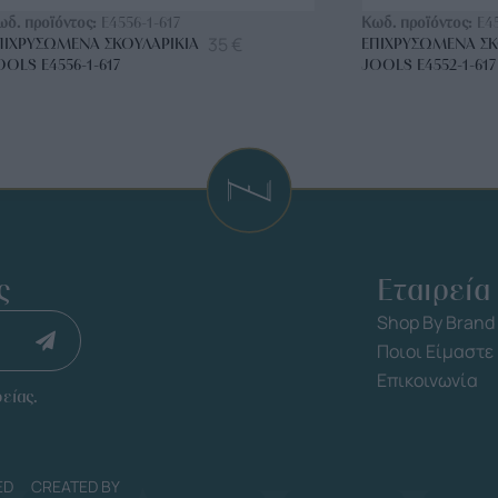
ωδ. προϊόντος:
E4556-1-617
Κωδ. προϊόντος:
E4
35
€
ΠΙΧΡΥΣΩΜΈΝΑ ΣΚΟΥΛΑΡΊΚΙΑ
ΕΠΙΧΡΥΣΩΜΈΝΑ ΣΚ
OOLS E4556-1-617
JOOLS E4552-1-617
ς
Εταιρεία
Shop By Brand
Ποιοι Είμαστε
Επικοινωνία
είας.
ED
CREATED BY