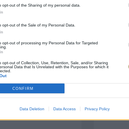
o opt-out of the Sharing of my personal data.
In
πιλογές Που Ταιρι
o opt-out of the Sale of my Personal Data.
In
τερο! Εδώ θα βρείτε τις κορυφαίες
 και την εξαιρετική τους ποιότητα.
to opt-out of processing my Personal Data for Targeted
ing.
In
BRASS
BRASS
o opt-out of Collection, Use, Retention, Sale, and/or Sharing
ersonal Data that Is Unrelated with the Purposes for which it
lected.
Out
CONFIRM
Data Deletion
Data Access
Privacy Policy
ΑΓΟΡΑ ΤΩΡΑ
ΑΓ