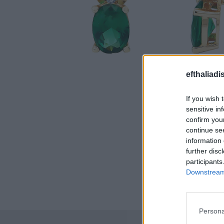
efthaliadi
If you wish 
sensitive in
confirm you
continue se
information 
further disc
participants
Downstream 
Persona