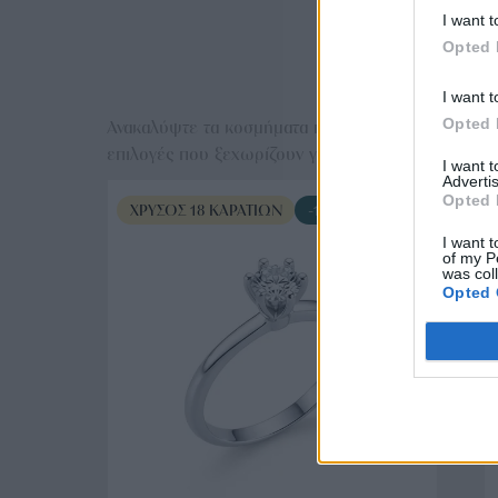
I want t
Opted 
Ε
I want t
Opted 
Ανακαλύψτε τα κοσμήματα που αγαπήθηκαν περισσό
επιλογές που ξεχωρίζουν για το μοναδικό τους στυλ
I want 
Advertis
Opted 
ΧΡΥΣΌΣ 18 ΚΑΡΑΤΊΩΝ
-10%
I want t
of my P
was col
Opted 