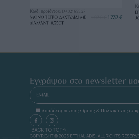
ΑΓΟΡΑ ΤΩΡΑ
Κ
Κωδ. προϊόντος:
DA021655.27
Ε
1.930
€
1.737
€
ΜΟΝΌΠΕΤΡΟ ΔΑΧΤΥΛΊΔΙ ΜΕ
J
ΔΙΑΜΆΝΤΙ 0.35CT
Εγγράψου στο newsletter μα
EMAIL
Αποδέχομαι τους Όρους & Πολιτική της εταιρ
BACK TO TOP
COPYRIGHT © 2026 EFTHALIADIS. ALL RIGHTS RESERV