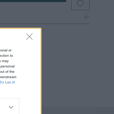
sonal or
ection to
ou may
 personal
out of the
 downstream
B’s List of