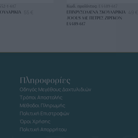
552-1-617
Κωδ. προϊόντος:
E4489-617
55
€
49
€
ΟΥΛΑΡΊΚΙΑ
ΕΠΙΧΡΥΣΩΜΈΝΑ ΣΚΟΥΛΑΡΊΚΙΑ
JOOLS ΜΕ ΠΈΤΡΕΣ ΖΙΡΓΚΌΝ
E4489-617
Πληροφορίες
Οδηγός Μεγέθους Δαχτυλιδιών
Τρόποι Αποστολής
Μέθοδοι Πληρωμής
Πολιτική Επιστροφών
Όροι Χρήσης
Πολιτική Απορρήτου