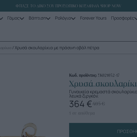
ΦΤΙΑΞΕ ΤΟ ΔΙΚΟ ΣΟΥ ΠΡΟΣΩΠΙΚΟ ΚΟΣΜΗΜΑ SHOP NOW
Γάμος
Βάπτιση
Ρολόγια
Forever Yours
Προσφορές
/ Χρυσά σκουλαρίκια με πράσινη οβάλ πέτρα
αρίκια
Κωδ. προϊόντος:
ΣΚ021052-17
Χρυσά σκουλαρίκι
Γυναικεία κρεμαστά σκουλαρίκια
λευκά ζιργκόν.
364
€
405
€
1 σε απόθεμα
ΠΡΟΣΘΉΚ