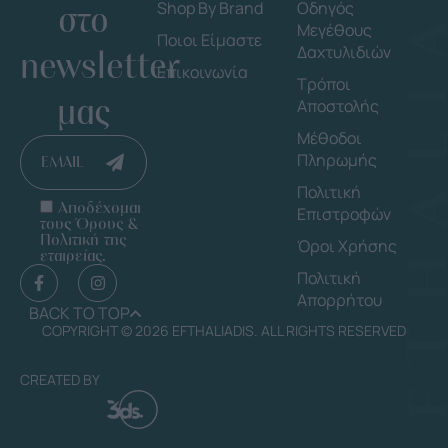
στο
Shop By Brand
Οδηγός
Μεγέθους
Ποιοι Είμαστε
Δαχτυλιδιών
newsletter
Επικοινωνία
Τρόποι
μας
Αποστολής
Μέθοδοι
Πληρωμής
EMAIL
Πολιτική
Αποδέχομαι
Επιστροφών
τους Όρους &
Πολιτική της
Όροι Χρήσης
εταιρείας.
Πολιτική
Απορρήτου
BACK TO TOP
COPYRIGHT © 2026 EFTHALIADIS. ALL RIGHTS RESERVED
CREATED BY