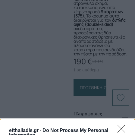
στρογγυλό σχήμα,
κατασκευασμένο από
κίτρινο χρυσό
9 καρατίων
(375)
. Το κόσμημα αυτό
διακρίνεται για τον
διπλής
όψης (double-sided)
σχεδιασμό του,
προσφέροντας δύο
διαχρονικές θρησκευτικές
αναπαραστάσεις με
πλούσιο ανάγλυφο
χαρακτήρα που συνδυάζει
την πίστη με την παράδοση.
190
€
210
€
1 σε απόθεμα
ΠΡΟΣΘΉΚΗ ΣΤΟ ΚΑΛΆΘΙ
Πληροφορίες
Προϊόντος
efthaliadis.gr -
Do Not Process My Personal