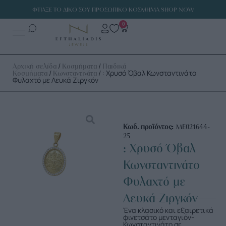
ΦΤΙΑΞΕ ΤΟ ΔΙΚΟ ΣΟΥ ΠΡΟΣΩΠΙΚΟ ΚΟΣΜΗΜΑ SHOP NOW
0
/
/
Αρχική σελίδα
Κοσμήματα
Παιδικά
/
/ : Χρυσό Όβαλ Κωνσταντινάτο
Κοσμήματα
Κωνσταντινάτα
Φυλαχτό με Λευκά Ζιργκόν
Κωδ. προϊόντος:
ME021644-
25
: Χρυσό Όβαλ
Κωνσταντινάτο
Φυλαχτό με
Λευκά Ζιργκόν
Ένα κλασικό και εξαιρετικά
φινετσάτο μενταγιόν-
Κωνσταντινάτο σε