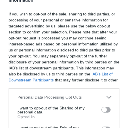
Information
If you wish to opt-out of the sale, sharing to third parties, or
processing of your personal or sensitive information for
targeted advertising by us, please use the below opt-out
section to confirm your selection. Please note that after your
opt-out request is processed you may continue seeing
Επιλογές Που Ταιριάζουν
interest-based ads based on personal information utilized by
us or personal information disclosed to third parties prior to
Ανακαλύψτε τα κοσμήματα που αγαπήθηκαν περισσότερο!
your opt-out. You may separately opt-out of the further
Εδώ θα βρείτε τις κορυφαίες επιλογές που ξεχωρίζουν για
disclosure of your personal information by third parties on the
το μοναδικό τους στυλ και την εξαιρετική τους ποιότητα.
IAB’s list of downstream participants. This information may
also be disclosed by us to third parties on the
IAB’s List of
Downstream Participants
that may further disclose it to other
ΧΡΥΣΌΣ 18 ΚΑΡΑΤΊΩΝ
-10%
BRASS
third parties.
Personal Data Processing Opt Outs
I want to opt-out of the Sharing of my
personal data.
Opted In
I want to opt-out of the Sale of my