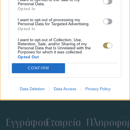
Personal Data.
Opted In
I want to opt-out of processing my
Personal Data for Targeted Advertising.
Opted In
I want to opt-out of Collection, Use,
ΕΠΙΧΡΥΣ
Retention, Sale, and/or Sharing of my
ΜΟΝΌΠΕΤΡΟ ΔΑΧΤΥΛΊΔΙ ΜΕ
Personal Data that Is Unrelated with the
JOOLS E4
Purposes for which it was collected.
ΔΙΑΜΆΝΤΙ 0.35CT
35
€
Opted Out
1.930
€
1.737
€
CONFIRM
Data Deletion
Data Access
Privacy Policy
Εγγράψου
Εταιρεία
Πληροφορ