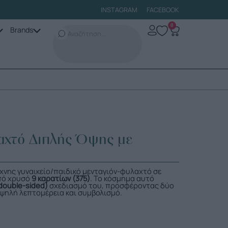
INSTAGRAM
FACEBOOK
0
Brands
χτό Διπλής Όψης με
τέχνης γυναικείο/παιδικό μενταγιόν-φυλαχτό σε
πό χρυσό
9 καρατίων (375)
. Το κόσμημα αυτό
double-sided)
σχεδιασμό του, προσφέροντας δύο
ψηλή λεπτομέρεια και συμβολισμό.