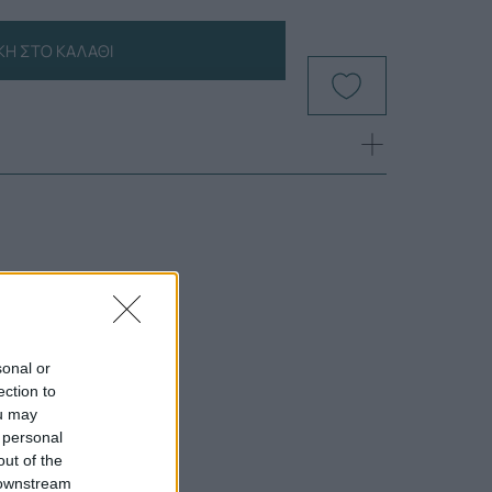
Η ΣΤΟ ΚΑΛΆΘΙ
sonal or
ection to
ou may
 personal
out of the
 downstream