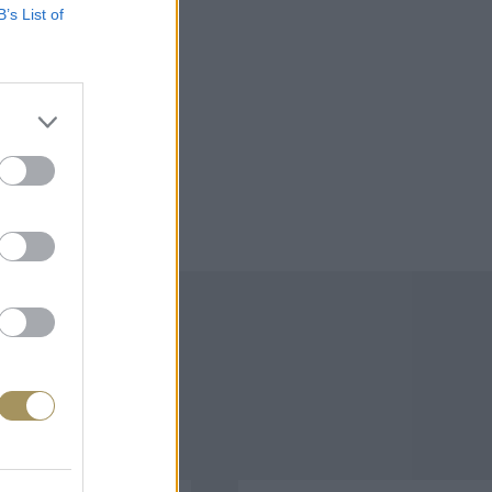
B’s List of
άζουν