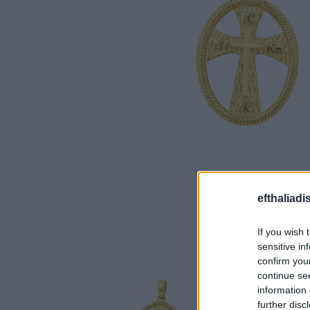
efthaliadi
If you wish 
sensitive in
confirm you
continue se
information 
further disc