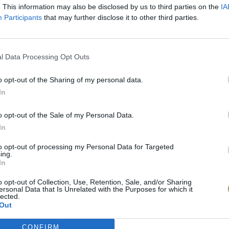
. This information may also be disclosed by us to third parties on the
IA
Participants
that may further disclose it to other third parties.
l Data Processing Opt Outs
o opt-out of the Sharing of my personal data.
In
o opt-out of the Sale of my Personal Data.
In
to opt-out of processing my Personal Data for Targeted
ing.
In
πιλογές Που Ταιρι
o opt-out of Collection, Use, Retention, Sale, and/or Sharing
ersonal Data that Is Unrelated with the Purposes for which it
lected.
τερο! Εδώ θα βρείτε τις κορυφαίες
Out
 και την εξαιρετική τους ποιότητα.
CONFIRM