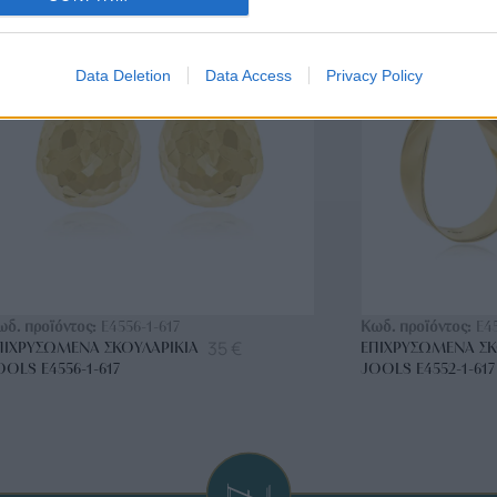
BRASS
BRASS
Data Deletion
Data Access
Privacy Policy
ΑΓΟΡΑ ΤΩΡΑ
ΑΓ
ωδ. προϊόντος:
E4556-1-617
Κωδ. προϊόντος:
E4
35
€
ΠΙΧΡΥΣΩΜΈΝΑ ΣΚΟΥΛΑΡΊΚΙΑ
ΕΠΙΧΡΥΣΩΜΈΝΑ ΣΚ
OOLS E4556-1-617
JOOLS E4552-1-617