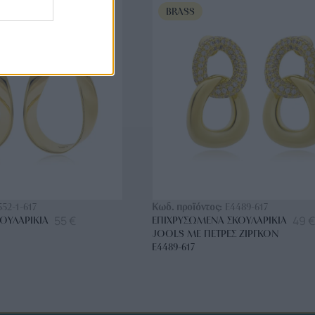
BRASS
ΟΡΑ ΤΩΡΑ
ΑΓΟΡΑ ΤΩΡΑ
552-1-617
Κωδ. προϊόντος:
E4489-617
55
€
49
€
ΟΥΛΑΡΊΚΙΑ
ΕΠΙΧΡΥΣΩΜΈΝΑ ΣΚΟΥΛΑΡΊΚΙΑ
JOOLS ΜΕ ΠΈΤΡΕΣ ΖΙΡΓΚΌΝ
E4489-617