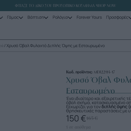
ΦΤΙΑΞΕ ΤΟ ΔΙΚΟ ΣΟΥ ΠΡΟΣΩΠΙΚΟ ΚΟΣΜΗΜΑ SHOP NOW
Γάμος
Βάπτιση
Ρολόγια
Forever Yours
Προσφορές
/ Χρυσό Όβαλ Φυλαχτό Διπλής Όψης με Εσταυρωμένο
τά
Κωδ. προϊόντος:
ME022114-17
Χρυσό Όβαλ Φυλα
Εσταυρωμένο
Ένα ιδιαίτερο και εξαιρετικής 
όβαλ σχήμα, κατασκευασμένο α
ξεχωρίζει για τον
διπλής όψης (
θρησκευτικές παραστάσεις με υ
150
€
165
€
1 σε απόθεμα