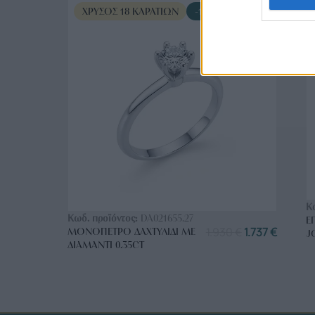
ΧΡΥΣΌΣ 18 ΚΑΡΑΤΊΩΝ
-10%
ΑΓΟΡΑ ΤΩΡΑ
Κ
Κωδ. προϊόντος:
DA021655.27
Ε
1.930
€
1.737
€
ΜΟΝΌΠΕΤΡΟ ΔΑΧΤΥΛΊΔΙ ΜΕ
J
ΔΙΑΜΆΝΤΙ 0.35CT