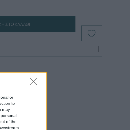
Η ΣΤΟ ΚΑΛΆΘΙ
sonal or
ection to
ou may
 personal
out of the
 downstream