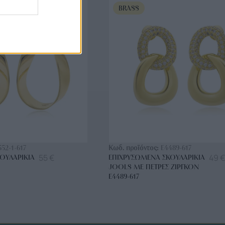
BRASS
ΟΡΑ ΤΩΡΑ
ΑΓΟΡΑ ΤΩΡΑ
552-1-617
Κωδ. προϊόντος:
E4489-617
55
€
49
€
ΟΥΛΑΡΊΚΙΑ
ΕΠΙΧΡΥΣΩΜΈΝΑ ΣΚΟΥΛΑΡΊΚΙΑ
JOOLS ΜΕ ΠΈΤΡΕΣ ΖΙΡΓΚΌΝ
E4489-617