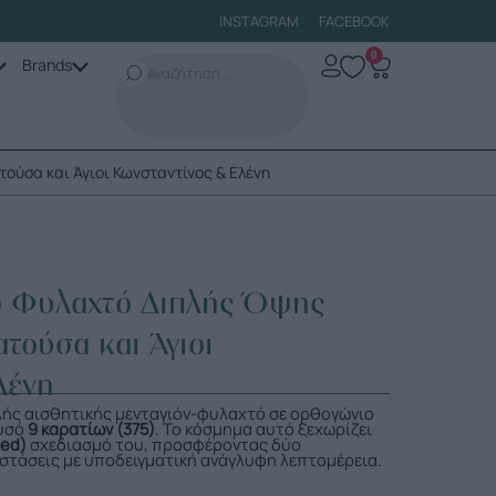
INSTAGRAM
FACEBOOK
0
Brands
ύσα και Άγιοι Κωνσταντίνος & Ελένη
 Φυλαχτό Διπλής Όψης
τούσα και Άγιοι
λένη
ηλής αισθητικής μενταγιόν-φυλαχτό σε ορθογώνιο
ρυσό
9 καρατίων (375)
. Το κόσμημα αυτό ξεχωρίζει
ded)
σχεδιασμό του, προσφέροντας δύο
στάσεις με υποδειγματική ανάγλυφη λεπτομέρεια.