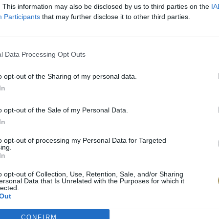
. This information may also be disclosed by us to third parties on the
IA
Participants
that may further disclose it to other third parties.
l Data Processing Opt Outs
o opt-out of the Sharing of my personal data.
In
o opt-out of the Sale of my Personal Data.
In
to opt-out of processing my Personal Data for Targeted
ing.
In
πιλογές Που Ταιρι
o opt-out of Collection, Use, Retention, Sale, and/or Sharing
ersonal Data that Is Unrelated with the Purposes for which it
lected.
τερο! Εδώ θα βρείτε τις κορυφαίες
Out
 και την εξαιρετική τους ποιότητα.
CONFIRM