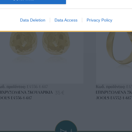
BRASS
BRASS
Data Deletion
Data Access
Privacy Policy
ΑΓΟΡΑ ΤΩΡΑ
ΑΓ
ωδ. προϊόντος:
E4556-1-617
Κωδ. προϊόντος:
E4
35
€
ΠΙΧΡΥΣΩΜΈΝΑ ΣΚΟΥΛΑΡΊΚΙΑ
ΕΠΙΧΡΥΣΩΜΈΝΑ ΣΚ
OOLS E4556-1-617
JOOLS E4552-1-617