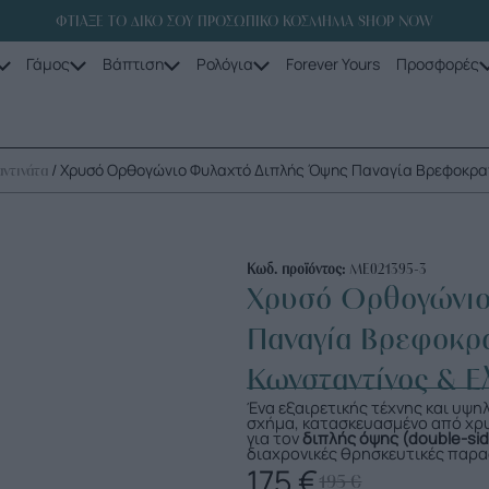
ΦΤΙΑΞΕ ΤΟ ΔΙΚΟ ΣΟΥ ΠΡΟΣΩΠΙΚΟ ΚΟΣΜΗΜΑ SHOP NOW
Γάμος
Βάπτιση
Ρολόγια
Forever Yours
Προσφορές
/ Χρυσό Ορθογώνιο Φυλαχτό Διπλής Όψης Παναγία Βρεφοκρατο
ντινάτα
Κωδ. προϊόντος:
ME021395-3
Χρυσό Ορθογώνιο
Παναγία Βρεφοκρα
Κωνσταντίνος & Ε
Ένα εξαιρετικής τέχνης και υψ
σχήμα, κατασκευασμένο από χ
για τον
διπλής όψης (double-si
διαχρονικές θρησκευτικές παρα
175
€
195
€