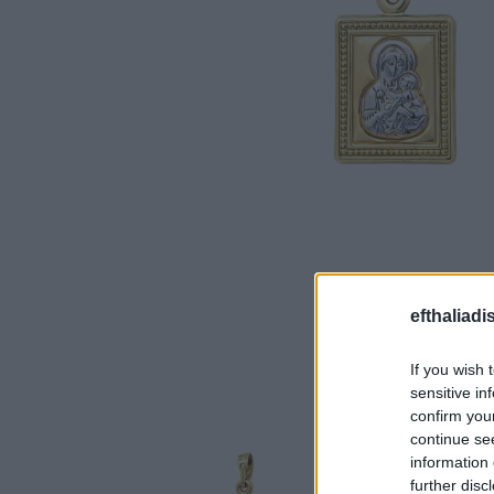
efthaliadi
If you wish 
sensitive in
confirm you
continue se
information 
further disc