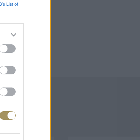
B’s List of
άζουν