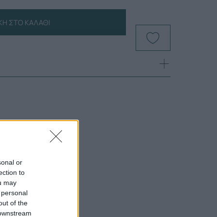
Η ΣΤΟ ΚΑΛΆΘΙ
sonal or
ection to
ou may
 personal
out of the
 downstream