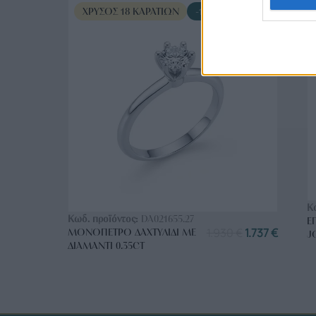
ΧΡΥΣΌΣ 18 ΚΑΡΑΤΊΩΝ
-10%
ΑΓΟΡΑ ΤΩΡΑ
Κ
Κωδ. προϊόντος:
DA021655.27
Ε
1.930
€
1.737
€
ΜΟΝΌΠΕΤΡΟ ΔΑΧΤΥΛΊΔΙ ΜΕ
J
ΔΙΑΜΆΝΤΙ 0.35CT