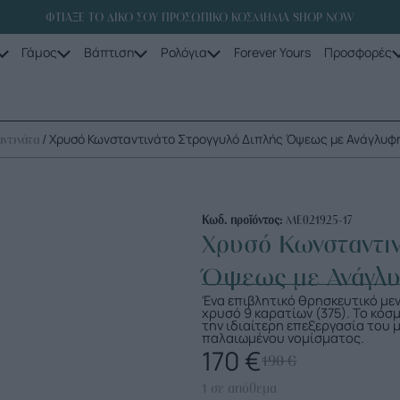
ΦΤΙΑΞΕ ΤΟ ΔΙΚΟ ΣΟΥ ΠΡΟΣΩΠΙΚΟ ΚΟΣΜΗΜΑ SHOP NOW
Γάμος
Βάπτιση
Ρολόγια
Forever Yours
Προσφορές
/ Χρυσό Κωνσταντινάτο Στρογγυλό Διπλής Όψεως με Ανάγλυφ
ντινάτα
Κωδ. προϊόντος:
ME021925-17
Χρυσό Κωνσταντιν
Όψεως με Ανάγλ
Ένα επιβλητικό θρησκευτικό με
χρυσό 9 καρατίων (375). Το κόσ
την ιδιαίτερη επεξεργασία του
παλαιωμένου νομίσματος.
170
€
190
€
1 σε απόθεμα