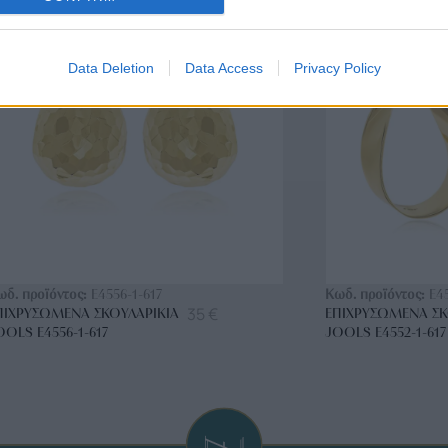
BRASS
BRASS
Data Deletion
Data Access
Privacy Policy
ΑΓΟΡΑ ΤΩΡΑ
ΑΓ
ωδ. προϊόντος:
E4556-1-617
Κωδ. προϊόντος:
E4
35
€
ΠΙΧΡΥΣΩΜΈΝΑ ΣΚΟΥΛΑΡΊΚΙΑ
ΕΠΙΧΡΥΣΩΜΈΝΑ ΣΚ
OOLS E4556-1-617
JOOLS E4552-1-617