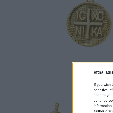
efthaliadi
If you wish 
sensitive in
confirm you
continue se
information 
further disc