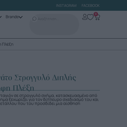
INSTAGRAM
FACEBOOK
0
Brands
η Πλέξη
άτο Στρογγυλό Διπλής
υφη Πλέξη
νταγιόν σε στρογγυλό σχήμα, κατασκευασμένο από
μημα ξεχωρίζει για τον δίπλευρο σχεδιασμό του και
 μετάλλου που του προσδίδει μια αίσθηση