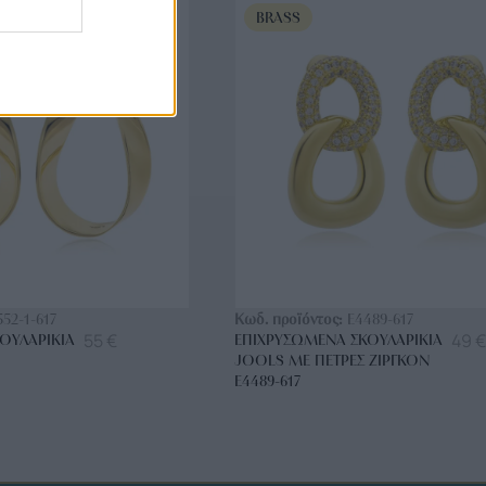
BRASS
ΟΡΑ ΤΩΡΑ
ΑΓΟΡΑ ΤΩΡΑ
552-1-617
Κωδ. προϊόντος:
E4489-617
55
€
49
€
ΟΥΛΑΡΊΚΙΑ
ΕΠΙΧΡΥΣΩΜΈΝΑ ΣΚΟΥΛΑΡΊΚΙΑ
JOOLS ΜΕ ΠΈΤΡΕΣ ΖΙΡΓΚΌΝ
E4489-617