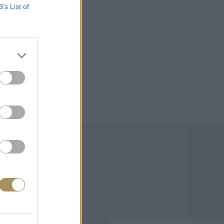
B’s List of
άζουν