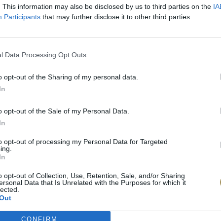
. This information may also be disclosed by us to third parties on the
IA
Participants
that may further disclose it to other third parties.
l Data Processing Opt Outs
o opt-out of the Sharing of my personal data.
In
o opt-out of the Sale of my Personal Data.
In
to opt-out of processing my Personal Data for Targeted
ing.
In
πιλογές Που Ταιρι
o opt-out of Collection, Use, Retention, Sale, and/or Sharing
ersonal Data that Is Unrelated with the Purposes for which it
lected.
τερο! Εδώ θα βρείτε τις κορυφαίες
Out
 και την εξαιρετική τους ποιότητα.
CONFIRM