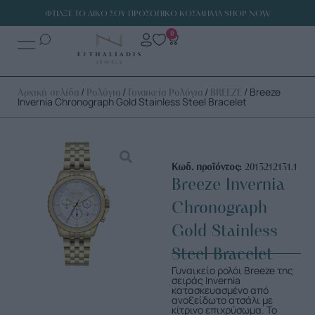
ΦΤΙΑΞΕ ΤΟ ΔΙΚΟ ΣΟΥ ΠΡΟΣΩΠΙΚΟ ΚΟΣΜΗΜΑ SHOP NOW
0
/
/
/
/ Breeze
Αρχική σελίδα
Ρολόγια
Γυναικεία Ρολόγια
BREEZE
Invernia Chronograph Gold Stainless Steel Bracelet
Κωδ. προϊόντος:
2013212131.1
Breeze Invernia
Chronograph
Gold Stainless
Steel Bracelet
Γυναικείο ρολόι Breeze της
σειράς Invernia
κατασκευασμένο από
ανοξείδωτο ατσάλι με
κίτρινο επιχρύσωμα. Το