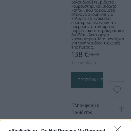
ρολόι διαθέτει βιδωτό
κουρδιστήρι και βιδωτό
καπάκι που το καθιστά
στεγανό ακόμη και για
κολύμπι. Οι ενδείξεις
εσωτερικά δείχνουν την
ημερομηνία την ώρα σε
μορφή εικοσιτετράωρου και
διαθέτει λειτουργία
χρονομέτρου. Μια μοντέρνα
επιλογή για όλες τις ώρες
της ημέρας.
138
€
185
€
1 σε απόθεμα
ΠΡΟΣΘΉΚΗ ΣΤΟ ΚΑΛΆΘΙ
Πληροφορίες
Προϊόντος
efthaliadis.gr -
Do Not Process My Personal