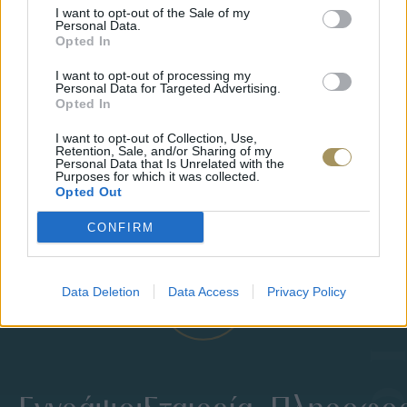
I want to opt-out of the Sale of my
Personal Data.
Opted In
I want to opt-out of processing my
Personal Data for Targeted Advertising.
Opted In
JCOU ARIA JU19087-2
JCOU CO
149
€
134
€
149
€
1
I want to opt-out of Collection, Use,
Retention, Sale, and/or Sharing of my
Personal Data that Is Unrelated with the
Purposes for which it was collected.
Opted Out
CONFIRM
Data Deletion
Data Access
Privacy Policy