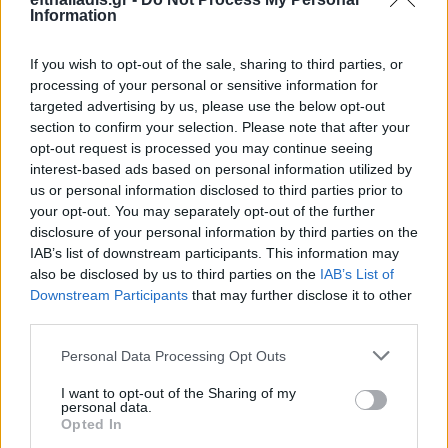
Information
If you wish to opt-out of the sale, sharing to third parties, or
processing of your personal or sensitive information for
targeted advertising by us, please use the below opt-out
Επιλογές Που Ταιριάζουν
section to confirm your selection. Please note that after your
opt-out request is processed you may continue seeing
Ανακαλύψτε τα κοσμήματα που αγαπήθηκαν περισσότερο!
interest-based ads based on personal information utilized by
us or personal information disclosed to third parties prior to
Εδώ θα βρείτε τις κορυφαίες επιλογές που ξεχωρίζουν για
your opt-out. You may separately opt-out of the further
το μοναδικό τους στυλ και την εξαιρετική τους ποιότητα.
disclosure of your personal information by third parties on the
IAB’s list of downstream participants. This information may
ΑΝΟΞΕΊΔΩΤΟ ΑΤΣΆΛΙ
-10%
ΑΝΟΞΕΊ
also be disclosed by us to third parties on the
IAB’s List of
Downstream Participants
that may further disclose it to other
third parties.
Personal Data Processing Opt Outs
I want to opt-out of the Sharing of my
personal data.
Opted In