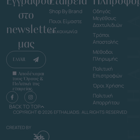
Εγγράψου
Εταιρεία
Πληροφορ
στο
Shop By Brand
Οδηγός
Μεγέθους
Ποιοι Είμαστε
Δαχτυλιδιών
newsletter
Επικοινωνία
Τρόποι
μας
Αποστολής
Μέθοδοι
Πληρωμής
EMAIL
Πολιτική
Αποδέχομαι
Επιστροφών
τους Όρους &
Πολιτική της
Όροι Χρήσης
εταιρείας.
Πολιτική
Απορρήτου
BACK TO TOP
COPYRIGHT © 2026 EFTHALIADIS. ALL RIGHTS RESERVED
CREATED BY