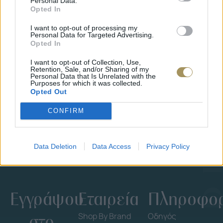
Personal Data.
Opted In
I want to opt-out of processing my
Personal Data for Targeted Advertising.
JCOU ARIA JU19087-2
JCOU CO
Opted In
149
€
134
€
149
€
1
I want to opt-out of Collection, Use,
Retention, Sale, and/or Sharing of my
Personal Data that Is Unrelated with the
Purposes for which it was collected.
Opted Out
CONFIRM
Data Deletion
Data Access
Privacy Policy
Εγγράψου
Εταιρεία
Πληροφορ
στο
Shop By Brand
Οδηγός