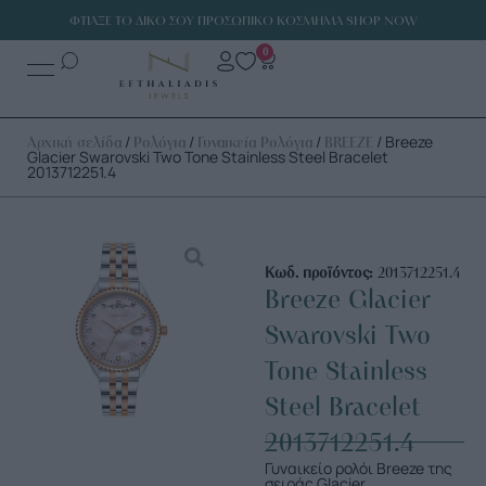
ΦΤΙΑΞΕ ΤΟ ΔΙΚΟ ΣΟΥ ΠΡΟΣΩΠΙΚΟ ΚΟΣΜΗΜΑ SHOP NOW
0
/
/
/
/ Breeze
Αρχική σελίδα
Ρολόγια
Γυναικεία Ρολόγια
BREEZE
Glacier Swarovski Two Tone Stainless Steel Bracelet
2013712251.4
Κωδ. προϊόντος:
2013712251.4
Breeze Glacier
Swarovski Two
Tone Stainless
Steel Bracelet
2013712251.4
Γυναικείο ρολόι Breeze της
σειράς Glacier