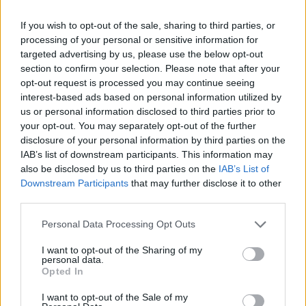
If you wish to opt-out of the sale, sharing to third parties, or
processing of your personal or sensitive information for
Επιλογές Που Ταιριάζουν
targeted advertising by us, please use the below opt-out
section to confirm your selection. Please note that after your
Ανακαλύψτε τα κοσμήματα που αγαπήθηκαν περισσότερο!
opt-out request is processed you may continue seeing
interest-based ads based on personal information utilized by
Εδώ θα βρείτε τις κορυφαίες επιλογές που ξεχωρίζουν για
us or personal information disclosed to third parties prior to
το μοναδικό τους στυλ και την εξαιρετική τους ποιότητα.
your opt-out. You may separately opt-out of the further
disclosure of your personal information by third parties on the
ΑΝΟΞΕΊΔΩΤΟ ΑΤΣΆΛΙ
-10%
ΑΝΟΞΕΊ
IAB’s list of downstream participants. This information may
also be disclosed by us to third parties on the
IAB’s List of
Downstream Participants
that may further disclose it to other
third parties.
Personal Data Processing Opt Outs
I want to opt-out of the Sharing of my
personal data.
Opted In
I want to opt-out of the Sale of my