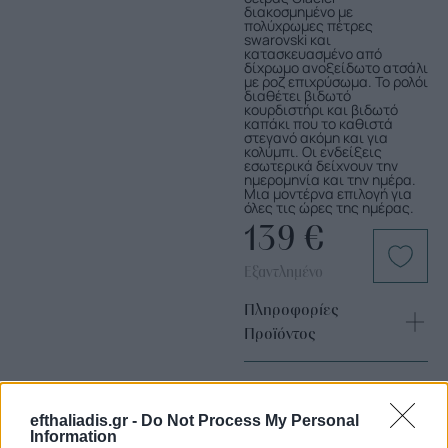
διακοσμημένο με
πολύχρωμες πέτρες
swarovski και
κατασκευασμένο από
δίχρωμο ανοξείδωτο ατσάλι
με ροζ επιχρύσωμα. Το ρολόι
διαθέτει βιδωτό
κουρδιστήρι και βιδωτό
καπάκι που το καθιστά
στεγανό ακόμη και για
κολύμπι. Οι ενδείξεις
εσωτερικά δείχνουν την
ημερομηνία και την ημέρα.
Μια μοντέρνα επιλογή για
όλες τις ώρες της ημέρας.
139
€
Εξαντλημένο
Πληροφορίες
Προϊόντος
efthaliadis.gr -
Do Not Process My Personal
Information