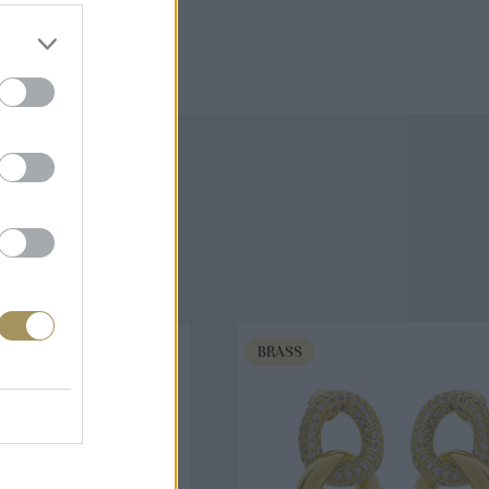
άζουν
BRASS