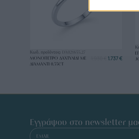
ΑΓΟΡΑ ΤΩΡΑ
Κ
Κωδ. προϊόντος:
DA021655.27
Ε
1.930
€
1.737
€
ΜΟΝΌΠΕΤΡΟ ΔΑΧΤΥΛΊΔΙ ΜΕ
J
ΔΙΑΜΆΝΤΙ 0.35CT
Εγγράψου στο newsletter μα
EMAIL