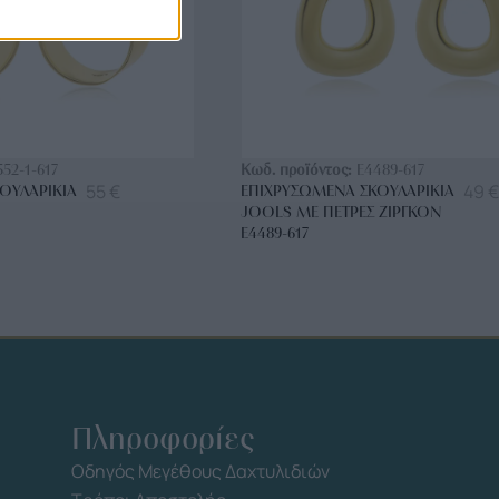
ΟΡΑ ΤΩΡΑ
ΑΓΟΡΑ ΤΩΡΑ
552-1-617
Κωδ. προϊόντος:
E4489-617
55
€
49
€
ΟΥΛΑΡΊΚΙΑ
ΕΠΙΧΡΥΣΩΜΈΝΑ ΣΚΟΥΛΑΡΊΚΙΑ
JOOLS ΜΕ ΠΈΤΡΕΣ ΖΙΡΓΚΌΝ
E4489-617
Πληροφορίες
Οδηγός Μεγέθους Δαχτυλιδιών