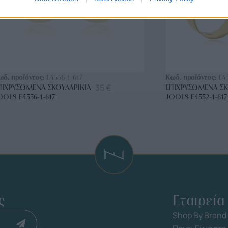
ΑΓΟΡΑ ΤΩΡΑ
ΑΓ
ωδ. προϊόντος:
E4556-1-617
Κωδ. προϊόντος:
E4
35
€
ΠΙΧΡΥΣΩΜΈΝΑ ΣΚΟΥΛΑΡΊΚΙΑ
ΕΠΙΧΡΥΣΩΜΈΝΑ ΣΚ
OOLS E4556-1-617
JOOLS E4552-1-617
ς
Εταιρεία
Shop By Brand