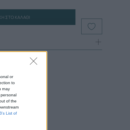
Η ΣΤΟ ΚΑΛΆΘΙ
sonal or
ection to
ou may
 personal
out of the
 downstream
B’s List of