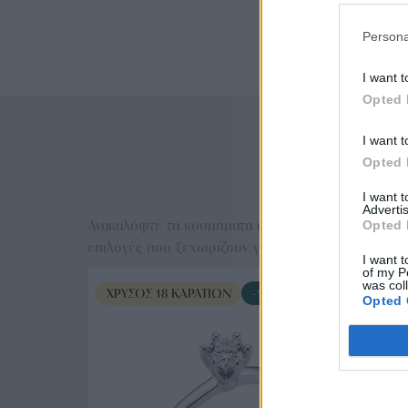
Persona
I want t
Opted 
I want t
Opted 
Ε
I want 
Advertis
Ανακαλύψτε τα κοσμήματα που αγαπήθηκαν περισσό
Opted 
επιλογές που ξεχωρίζουν για το μοναδικό τους στυλ
I want t
of my P
was col
ΧΡΥΣΌΣ 18 ΚΑΡΑΤΊΩΝ
-10%
Opted 