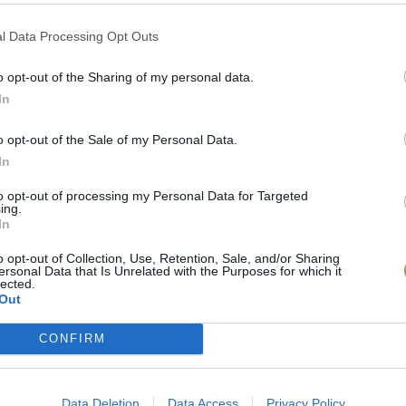
l Data Processing Opt Outs
o opt-out of the Sharing of my personal data.
In
o opt-out of the Sale of my Personal Data.
In
πιλογές Που Ταιρι
to opt-out of processing my Personal Data for Targeted
ing.
τερο! Εδώ θα βρείτε τις κορυφαίες
In
 και την εξαιρετική τους ποιότητα.
o opt-out of Collection, Use, Retention, Sale, and/or Sharing
ersonal Data that Is Unrelated with the Purposes for which it
lected.
BRASS
BRASS
Out
CONFIRM
Data Deletion
Data Access
Privacy Policy