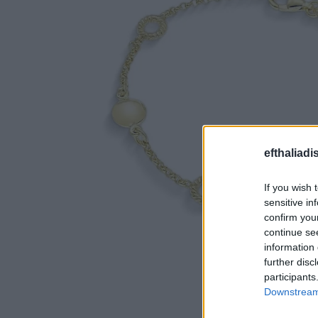
efthaliadi
If you wish 
sensitive in
confirm you
continue se
information 
further disc
participants
Downstream 