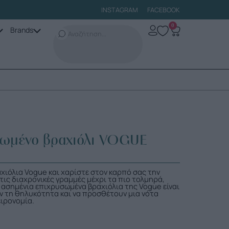
INSTAGRAM
FACEBOOK
0
Brands
σωμένο βραχιόλι VOGUE
χιόλια Vogue και χαρίστε στον καρπό σας την
 τις διαχρονικές γραμμές μέχρι τα πιο τολμηρά,
α ασημένια επιχρυσωμένα βραχιόλια της Vogue είναι
υν τη θηλυκότητα και να προσθέτουν μια νότα
ιρονομία.