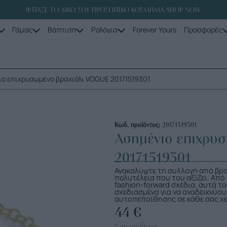
ΦΤΙΑΞΕ ΤΟ ΔΙΚΟ ΣΟΥ ΠΡΟΣΩΠΙΚΟ ΚΟΣΜΗΜΑ SHOP NOW
Γάμος
Βάπτιση
Ρολόγια
Forever Yours
Προσφορές
ιο επιχρυσωμένο βραχιόλι VOGUE 20171519301
Κωδ. προϊόντος:
20171519301
Ασημένιο επιχρυ
20171519301
Ανακαλύψτε τη συλλογή από βρα
πολυτέλεια που του αξίζει. Από
fashion-forward σχέδια, αυτά τ
σχεδιασμένα για να αναδεικνύο
αυτοπεποίθησης σε κάθε σας χε
44
€
1 σε απόθεμα