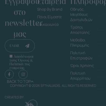
Εγγράψου
Εταιρεία
Πληροφορ
στο
Shop By Brand
Οδηγός
Μεγέθους
Ποιοι Είμαστε
Δαχτυλιδιών
newsletter
Επικοινωνία
Τρόποι
μας
Αποστολής
Μέθοδοι
Πληρωμής
EMAIL
Πολιτική
Αποδέχομαι
Επιστροφών
τους Όρους &
Πολιτική της
Όροι Χρήσης
εταιρείας.
Πολιτική
Απορρήτου
BACK TO TOP
COPYRIGHT © 2026 EFTHALIADIS. ALL RIGHTS RESERVED
CREATED BY