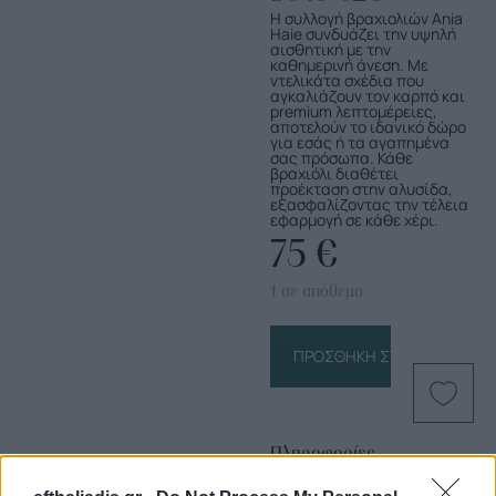
Η συλλογή βραχιολιών Ania
Haie συνδυάζει την υψηλή
αισθητική με την
καθημερινή άνεση. Με
ντελικάτα σχέδια που
αγκαλιάζουν τον καρπό και
premium λεπτομέρειες,
αποτελούν το ιδανικό δώρο
για εσάς ή τα αγαπημένα
σας πρόσωπα. Κάθε
βραχιόλι διαθέτει
προέκταση στην αλυσίδα,
εξασφαλίζοντας την τέλεια
εφαρμογή σε κάθε χέρι.
75
€
1 σε απόθεμα
ΠΡΟΣΘΉΚΗ ΣΤΟ ΚΑΛΆΘΙ
Πληροφορίες
Προϊόντος