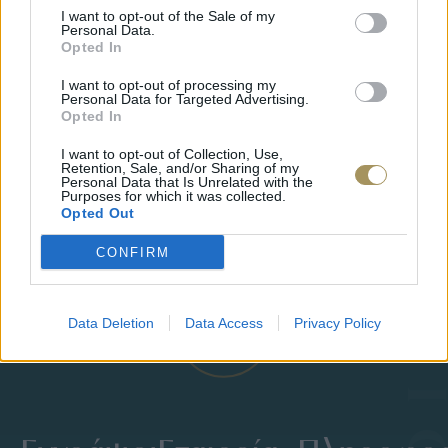
I want to opt-out of the Sale of my
Personal Data.
Opted In
I want to opt-out of processing my
Personal Data for Targeted Advertising.
Opted In
I want to opt-out of Collection, Use,
Retention, Sale, and/or Sharing of my
ΕΠΙΧΡΥΣ
Personal Data that Is Unrelated with the
ΜΟΝΌΠΕΤΡΟ ΔΑΧΤΥΛΊΔΙ ΜΕ
Purposes for which it was collected.
JOOLS E4
Opted Out
ΔΙΑΜΆΝΤΙ 0.35CT
35
€
1.930
€
1.737
€
CONFIRM
Data Deletion
Data Access
Privacy Policy