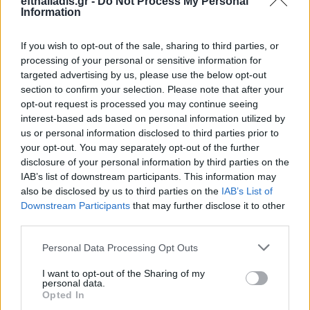
efthaliadis.gr -
Do Not Process My Personal
Information
If you wish to opt-out of the sale, sharing to third parties, or
processing of your personal or sensitive information for
targeted advertising by us, please use the below opt-out
section to confirm your selection. Please note that after your
opt-out request is processed you may continue seeing
interest-based ads based on personal information utilized by
Επιλογές Που Ταιριάζουν
us or personal information disclosed to third parties prior to
your opt-out. You may separately opt-out of the further
Ανακαλύψτε τα κοσμήματα που αγαπήθηκαν περισσότερο!
disclosure of your personal information by third parties on the
Εδώ θα βρείτε τις κορυφαίες επιλογές που ξεχωρίζουν για
IAB’s list of downstream participants. This information may
το μοναδικό τους στυλ και την εξαιρετική τους ποιότητα.
also be disclosed by us to third parties on the
IAB’s List of
Downstream Participants
that may further disclose it to other
ΧΡΥΣΌΣ 18 ΚΑΡΑΤΊΩΝ
-10%
BRASS
third parties.
Personal Data Processing Opt Outs
I want to opt-out of the Sharing of my
personal data.
Opted In