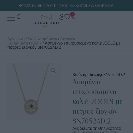
ΦΤΙΑΞΕ ΤΟ ΔΙΚΟ ΣΟΥ ΠΡΟΣΩΠΙΚΟ ΚΟΣΜΗΜΑ SHOP NOW
0
/
/
Αρχική σελίδα
Κοσμήματα
Γυναικεία
/
/ Ασημένιο επιχρυσωμένο κολιέ JOOLS με
Κοσμήματα
Κολιέ
πέτρες ζιργκόν SN70524D.2
Κωδ. προϊόντος:
SN70524D.2
Ασημένιο
επιχρυσωμένο
κολιέ JOOLS με
πέτρες ζιργκόν
SN70524D.2
Αναδείξτε τη θηλυκότητά
σας με ένα κομμάτι που