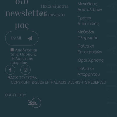
στο
Μεγέθους
Ποιοι Είμαστε
Δαχτυλιδιών
newsletter
Επικοινωνία
Τρόποι
μας
Αποστολής
Μέθοδοι
Πληρωμής
EMAIL
Πολιτική
Αποδέχομαι
Επιστροφών
τους Όρους &
Πολιτική της
Όροι Χρήσης
εταιρείας.
Πολιτική
Απορρήτου
BACK TO TOP
COPYRIGHT © 2026 EFTHALIADIS. ALL RIGHTS RESERVED
CREATED BY