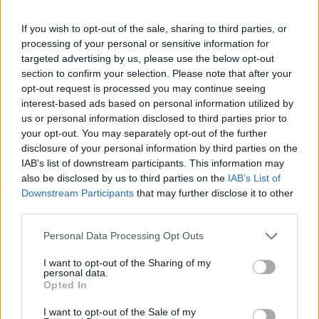
If you wish to opt-out of the sale, sharing to third parties, or
processing of your personal or sensitive information for
targeted advertising by us, please use the below opt-out
section to confirm your selection. Please note that after your
opt-out request is processed you may continue seeing
Επιλογές Που Ταιριάζουν
interest-based ads based on personal information utilized by
us or personal information disclosed to third parties prior to
Ανακαλύψτε τα κοσμήματα που αγαπήθηκαν περισσότερο!
your opt-out. You may separately opt-out of the further
Εδώ θα βρείτε τις κορυφαίες επιλογές που ξεχωρίζουν για
disclosure of your personal information by third parties on the
το μοναδικό τους στυλ και την εξαιρετική τους ποιότητα.
IAB’s list of downstream participants. This information may
also be disclosed by us to third parties on the
IAB’s List of
ΧΡΥΣΌΣ 18 ΚΑΡΑΤΊΩΝ
-10%
BRASS
Downstream Participants
that may further disclose it to other
third parties.
Personal Data Processing Opt Outs
I want to opt-out of the Sharing of my
personal data.
Opted In
I want to opt-out of the Sale of my