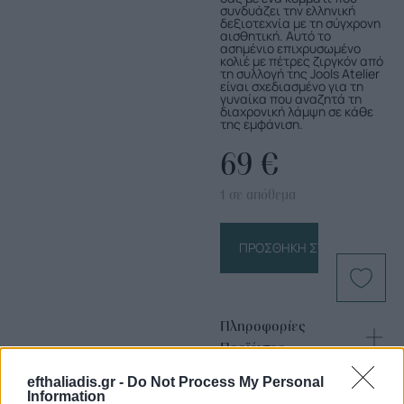
συνδυάζει την ελληνική
δεξιοτεχνία με τη σύγχρονη
αισθητική. Αυτό το
ασημένιο επιχρυσωμένο
κολιέ με πέτρες ζιργκόν από
τη συλλογή της Jools Atelier
είναι σχεδιασμένο για τη
γυναίκα που αναζητά τη
διαχρονική λάμψη σε κάθε
της εμφάνιση.
69
€
1 σε απόθεμα
ΠΡΟΣΘΉΚΗ ΣΤΟ ΚΑΛΆΘΙ
Πληροφορίες
Προϊόντος
efthaliadis.gr -
Do Not Process My Personal
Information