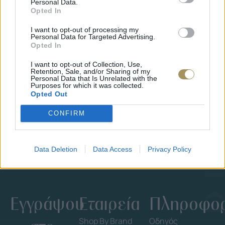
Personal Data.
Opted In
I want to opt-out of processing my
Personal Data for Targeted Advertising.
Opted In
I want to opt-out of Collection, Use,
ΕΠΙΧΡΥΣ
Retention, Sale, and/or Sharing of my
ΜΟΝΌΠΕΤΡΟ ΔΑΧΤΥΛΊΔΙ ΜΕ
JOOLS E4
Personal Data that Is Unrelated with the
ΔΙΑΜΆΝΤΙ 0.35CT
35
€
Purposes for which it was collected.
1.930
€
1.737
€
Opted Out
CONFIRM
Data Deletion
Data Access
Privacy Policy
Εγγράψου
Εταιρεία
Πληροφορ
Shop By Brand
Οδηγός