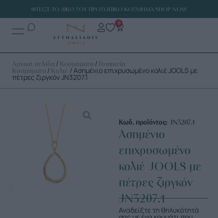
ΦΤΙΑΞΕ ΤΟ ΔΙΚΟ ΣΟΥ ΠΡΟΣΩΠΙΚΟ ΚΟΣΜΗΜΑ SHOP NOW
0
/
/
Αρχική σελίδα
Κοσμήματα
Γυναικεία
/
/ Ασημένιο επιχρυσωμένο κολιέ JOOLS με
Κοσμήματα
Κολιέ
πέτρες ζιργκόν JN3207.1
Κωδ. προϊόντος:
JN3207.1
Ασημένιο
επιχρυσωμένο
κολιέ JOOLS με
πέτρες ζιργκόν
JN3207.1
Αναδείξτε τη θηλυκότητά
σας με ένα κομμάτι που