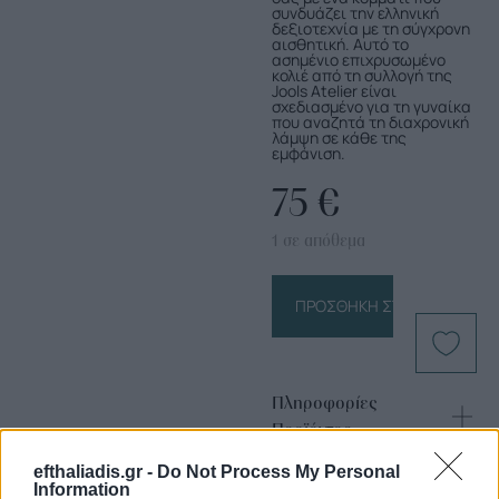
συνδυάζει την ελληνική
δεξιοτεχνία με τη σύγχρονη
αισθητική. Αυτό το
ασημένιο επιχρυσωμένο
κολιέ από τη συλλογή της
Jools Atelier είναι
σχεδιασμένο για τη γυναίκα
που αναζητά τη διαχρονική
λάμψη σε κάθε της
εμφάνιση.
75
€
1 σε απόθεμα
ΠΡΟΣΘΉΚΗ ΣΤΟ ΚΑΛΆΘΙ
Πληροφορίες
Προϊόντος
efthaliadis.gr -
Do Not Process My Personal
Information