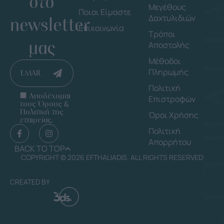
στο
Μεγέθους
Ποιοι Είμαστε
Δαχτυλιδιών
newsletter
Επικοινωνία
Τρόποι
μας
Αποστολής
Μέθοδοι
Πληρωμής
EMAIL
Πολιτική
Αποδέχομαι
Επιστροφών
τους Όρους &
Πολιτική της
Όροι Χρήσης
εταιρείας.
Πολιτική
Απορρήτου
BACK TO TOP
COPYRIGHT © 2026 EFTHALIADIS. ALL RIGHTS RESERVED
CREATED BY