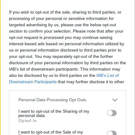
If you wish to opt-out of the sale, sharing to third parties, or
processing of your personal or sensitive information for
targeted advertising by us, please use the below opt-out
section to confirm your selection. Please note that after your
opt-out request is processed you may continue seeing
Επιλογές Που Ταιριάζουν
interest-based ads based on personal information utilized by
us or personal information disclosed to third parties prior to
Ανακαλύψτε τα κοσμήματα που αγαπήθηκαν περισσότερο!
your opt-out. You may separately opt-out of the further
Εδώ θα βρείτε τις κορυφαίες επιλογές που ξεχωρίζουν για
disclosure of your personal information by third parties on the
το μοναδικό τους στυλ και την εξαιρετική τους ποιότητα.
IAB’s list of downstream participants. This information may
also be disclosed by us to third parties on the
IAB’s List of
ΧΡΥΣΌΣ 18 ΚΑΡΑΤΊΩΝ
-10%
BRASS
Downstream Participants
that may further disclose it to other
third parties.
Personal Data Processing Opt Outs
I want to opt-out of the Sharing of my
personal data.
Opted In
I want to opt-out of the Sale of my