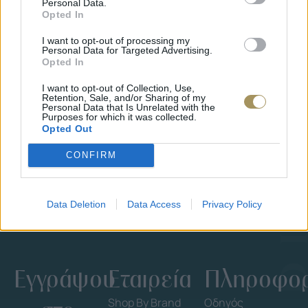
Personal Data.
Opted In
I want to opt-out of processing my
Personal Data for Targeted Advertising.
Opted In
I want to opt-out of Collection, Use,
ΕΠΙΧΡΥΣ
Retention, Sale, and/or Sharing of my
ΜΟΝΌΠΕΤΡΟ ΔΑΧΤΥΛΊΔΙ ΜΕ
JOOLS E4
Personal Data that Is Unrelated with the
ΔΙΑΜΆΝΤΙ 0.35CT
35
€
Purposes for which it was collected.
1.930
€
1.737
€
Opted Out
CONFIRM
Data Deletion
Data Access
Privacy Policy
Εγγράψου
Εταιρεία
Πληροφορ
Shop By Brand
Οδηγός