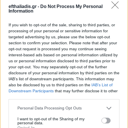
Προϊόντος
efthaliadis.gr -
Do Not Process My Personal
Information
If you wish to opt-out of the sale, sharing to third parties, or
processing of your personal or sensitive information for
targeted advertising by us, please use the below opt-out
section to confirm your selection. Please note that after your
opt-out request is processed you may continue seeing
interest-based ads based on personal information utilized by
Επιλογές Που Ταιριάζουν
us or personal information disclosed to third parties prior to
your opt-out. You may separately opt-out of the further
Ανακαλύψτε τα κοσμήματα που αγαπήθηκαν περισσότερο!
disclosure of your personal information by third parties on the
IAB’s list of downstream participants. This information may
Εδώ θα βρείτε τις κορυφαίες επιλογές που ξεχωρίζουν για
also be disclosed by us to third parties on the
IAB’s List of
το μοναδικό τους στυλ και την εξαιρετική τους ποιότητα.
Downstream Participants
that may further disclose it to other
third parties.
ΧΡΥΣΌΣ 18 ΚΑΡΑΤΊΩΝ
-10%
BRASS
Personal Data Processing Opt Outs
I want to opt-out of the Sharing of my
personal data.
Opted In