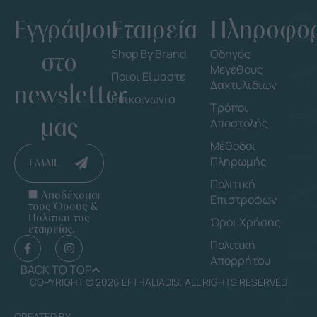
Εγγράψου
Εταιρεία
Πληροφορ
στο
Shop By Brand
Οδηγός
Μεγέθους
Ποιοι Είμαστε
Δαχτυλιδιών
newsletter
Επικοινωνία
Τρόποι
μας
Αποστολής
Μέθοδοι
Πληρωμής
EMAIL
Πολιτική
Αποδέχομαι
Επιστροφών
τους Όρους &
Πολιτική της
Όροι Χρήσης
εταιρείας.
Πολιτική
Απορρήτου
BACK TO TOP
COPYRIGHT © 2026 EFTHALIADIS. ALL RIGHTS RESERVED
CREATED BY