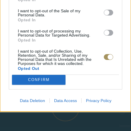
I want to opt-out of the Sale of my
Personal Data.
Opted In
I want to opt-out of processing my
Personal Data for Targeted Advertising.
Opted In
I want to opt-out of Collection, Use,
Retention, Sale, and/or Sharing of my
Personal Data that Is Unrelated with the
ΕΠΙΧΡΥΣ
Purposes for which it was collected.
ΜΟΝΌΠΕΤΡΟ ΔΑΧΤΥΛΊΔΙ ΜΕ
Opted Out
JOOLS E4
ΔΙΑΜΆΝΤΙ 0.35CT
35
€
1.930
€
1.737
€
CONFIRM
Data Deletion
Data Access
Privacy Policy