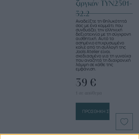
ζιργκόν TYN2501-
32.2
Αναδείξτε τη θηλυκότητά
σας με ένα κομμάτι που
συνδυάζει την ελληνική
δεξιοτεχνία με τη σύγχρονη
αισθητική. Αυτό το
ασημένιο επιχρυσωμένο
κολιέ από τη συλλογή της
Jools Atelier είναι
σχεδιασμένο για τη γυναίκα
που αναζητά τη διαχρονική
λάμψη σε κάθε της
εμφάνιση.
39
€
1 σε απόθεμα
ΠΡΟΣΘΉΚΗ ΣΤΟ ΚΑΛΆΘΙ
Πληροφορίες