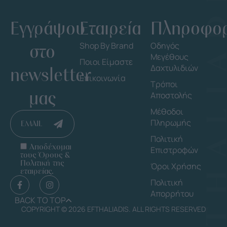
Εγγράψου
Εταιρεία
Πληροφορ
στο
Shop By Brand
Οδηγός
Μεγέθους
Ποιοι Είμαστε
Δαχτυλιδιών
newsletter
Επικοινωνία
Τρόποι
μας
Αποστολής
Μέθοδοι
Πληρωμής
EMAIL
Πολιτική
Αποδέχομαι
Επιστροφών
τους Όρους &
Πολιτική της
Όροι Χρήσης
εταιρείας.
Πολιτική
Απορρήτου
BACK TO TOP
COPYRIGHT © 2026 EFTHALIADIS. ALL RIGHTS RESERVED