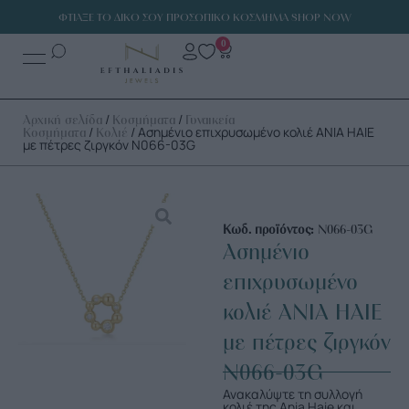
ΦΤΙΑΞΕ ΤΟ ΔΙΚΟ ΣΟΥ ΠΡΟΣΩΠΙΚΟ ΚΟΣΜΗΜΑ SHOP NOW
0
/
/
Αρχική σελίδα
Κοσμήματα
Γυναικεία
/
/ Ασημένιο επιχρυσωμένο κολιέ ANIA HAIE
Κοσμήματα
Κολιέ
με πέτρες ζιργκόν N066-03G
Κωδ. προϊόντος:
N066-03G
Ασημένιο
επιχρυσωμένο
κολιέ ANIA HAIE
με πέτρες ζιργκόν
N066-03G
Ανακαλύψτε τη συλλογή
κολιέ της Ania Haie και