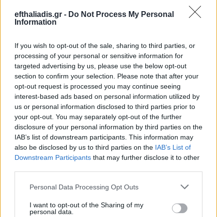
Πληροφορίες
efthaliadis.gr -
Do Not Process My Personal
Προϊόντος
Information
If you wish to opt-out of the sale, sharing to third parties, or
processing of your personal or sensitive information for
targeted advertising by us, please use the below opt-out
section to confirm your selection. Please note that after your
opt-out request is processed you may continue seeing
interest-based ads based on personal information utilized by
us or personal information disclosed to third parties prior to
Επιλογές Που Ταιριάζουν
your opt-out. You may separately opt-out of the further
disclosure of your personal information by third parties on the
Ανακαλύψτε τα κοσμήματα που αγαπήθηκαν περισσότερο!
IAB’s list of downstream participants. This information may
Εδώ θα βρείτε τις κορυφαίες επιλογές που ξεχωρίζουν για
also be disclosed by us to third parties on the
IAB’s List of
το μοναδικό τους στυλ και την εξαιρετική τους ποιότητα.
Downstream Participants
that may further disclose it to other
third parties.
ΧΡΥΣΌΣ 18 ΚΑΡΑΤΊΩΝ
-10%
BRASS
Personal Data Processing Opt Outs
I want to opt-out of the Sharing of my
personal data.