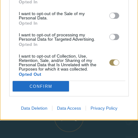
Opted In
I want to opt-out of the Sale of my
Personal Data.
Opted In
I want to opt-out of processing my
Personal Data for Targeted Advertising.
Opted In
I want to opt-out of Collection, Use,
Retention, Sale, and/or Sharing of my
Personal Data that Is Unrelated with the
Purposes for which it was collected.
ΕΠΙΧΡΥΣ
Opted Out
ΜΟΝΌΠΕΤΡΟ ΔΑΧΤΥΛΊΔΙ ΜΕ
JOOLS E4
ΔΙΑΜΆΝΤΙ 0.35CT
35
€
CONFIRM
1.930
€
1.737
€
Data Deletion
Data Access
Privacy Policy