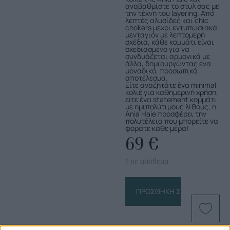
αναβαθμίστε το στυλ σας με
την τέχνη του layering. Από
λεπτές αλυσίδες και chic
chokers μέχρι εντυπωσιακά
μενταγιόν με λεπτομερή
σχέδια, κάθε κομμάτι είναι
σχεδιασμένο για να
συνδυάζεται αρμονικά με
άλλα, δημιουργώντας ένα
μοναδικό, προσωπικό
αποτέλεσμα.
Είτε αναζητάτε ένα minimal
κολιέ για καθημερινή χρήση,
είτε ένα statement κομμάτι
με ημιπολύτιμους λίθους, η
Ania Haie προσφέρει την
πολυτέλεια που μπορείτε να
φοράτε κάθε μέρα!
69
€
1 σε απόθεμα
ΠΡΟΣΘΉΚΗ ΣΤΟ ΚΑΛΆΘΙ