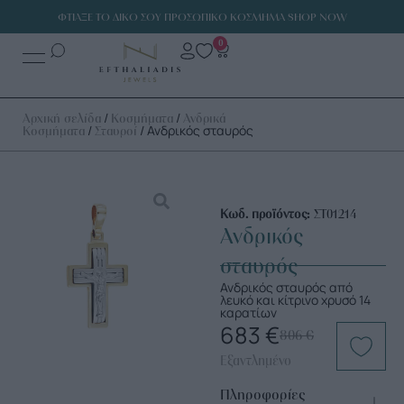
ΦΤΙΑΞΕ ΤΟ ΔΙΚΟ ΣΟΥ ΠΡΟΣΩΠΙΚΟ ΚΟΣΜΗΜΑ SHOP NOW
0
/
/
Αρχική σελίδα
Κοσμήματα
Ανδρικά
/
/ Ανδρικός σταυρός
Κοσμήματα
Σταυροί
Κωδ. προϊόντος:
ΣΤ01214
Ανδρικός
σταυρός
Ανδρικός σταυρός από
λευκό και κίτρινο χρυσό 14
καρατίων
683
€
806
€
Εξαντλημένο
Πληροφορίες