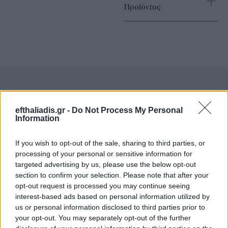
Προϊόντος
Επιλογές Που Ταιριάζουν
efthaliadis.gr -
Do Not Process My Personal
Information
Ανακαλύψτε τα κοσμήματα που αγαπήθηκαν περισσότερο!
Εδώ θα βρείτε τις κορυφαίες επιλογές που ξεχωρίζουν για
If you wish to opt-out of the sale, sharing to third parties, or
το μοναδικό τους στυλ και την εξαιρετική τους ποιότητα.
processing of your personal or sensitive information for
targeted advertising by us, please use the below opt-out
section to confirm your selection. Please note that after your
ΑΝΟΞΕΊΔΩΤΟ ΑΤΣΆΛΙ
-10%
ΑΝΟΞΕΊ
opt-out request is processed you may continue seeing
interest-based ads based on personal information utilized by
us or personal information disclosed to third parties prior to
your opt-out. You may separately opt-out of the further