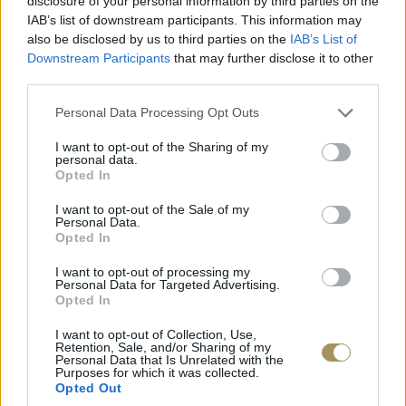
disclosure of your personal information by third parties on the
IAB’s list of downstream participants. This information may
also be disclosed by us to third parties on the
IAB’s List of
Downstream Participants
that may further disclose it to other
third parties.
Personal Data Processing Opt Outs
I want to opt-out of the Sharing of my
personal data.
Opted In
JCOU ARIA JU19087-2
JCOU CO
149
€
134
€
149
€
1
I want to opt-out of the Sale of my
Personal Data.
Opted In
I want to opt-out of processing my
Personal Data for Targeted Advertising.
Opted In
I want to opt-out of Collection, Use,
Retention, Sale, and/or Sharing of my
Personal Data that Is Unrelated with the
Purposes for which it was collected.
Opted Out