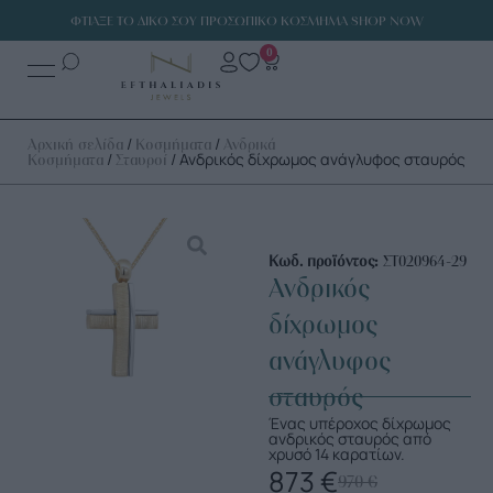
ΦΤΙΑΞΕ ΤΟ ΔΙΚΟ ΣΟΥ ΠΡΟΣΩΠΙΚΟ ΚΟΣΜΗΜΑ SHOP NOW
0
/
/
Αρχική σελίδα
Κοσμήματα
Ανδρικά
/
/ Ανδρικός δίχρωμος ανάγλυφος σταυρός
Κοσμήματα
Σταυροί
Κωδ. προϊόντος:
ΣΤ020964-29
Ανδρικός
δίχρωμος
ανάγλυφος
σταυρός
Ένας υπέροχος δίχρωμος
ανδρικός σταυρός από
χρυσό 14 καρατίων.
873
€
970
€