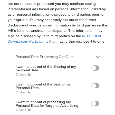
opt-out request is processed you may continue seeing
το μοναδικό τους στυλ και την εξαιρετική τους ποιότητα.
interest-based ads based on personal information utilized by
us or personal information disclosed to third parties prior to
ΧΡΥΣΌΣ 18 ΚΑΡΑΤΊΩΝ
-10%
BRASS
your opt-out. You may separately opt-out of the further
disclosure of your personal information by third parties on the
IAB’s list of downstream participants. This information may
also be disclosed by us to third parties on the
IAB’s List of
Downstream Participants
that may further disclose it to other
third parties.
Personal Data Processing Opt Outs
I want to opt-out of the Sharing of my
personal data.
Opted In
I want to opt-out of the Sale of my
Personal Data.
Opted In
ΕΠΙΧΡΥΣ
I want to opt-out of processing my
ΜΟΝΌΠΕΤΡΟ ΔΑΧΤΥΛΊΔΙ ΜΕ
JOOLS E4
Personal Data for Targeted Advertising.
ΔΙΑΜΆΝΤΙ 0.35CT
35
€
Opted In
1.930
€
1.737
€