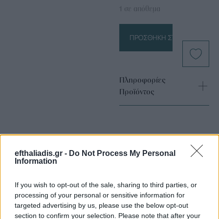
1 σε απόθεμα
ΠΡΟΣΘΉΚΗ ΣΤΟ ΚΑΛΆΘΙ
Πληροφορίες
Προϊόντος
efthaliadis.gr -
Do Not Process My Personal
Information
If you wish to opt-out of the sale, sharing to third parties, or
Επιλογές Που Ταιριάζουν
processing of your personal or sensitive information for
targeted advertising by us, please use the below opt-out
Ανακαλύψτε τα κοσμήματα που αγαπήθηκαν περισσότερο!
section to confirm your selection. Please note that after your
Εδώ θα βρείτε τις κορυφαίες επιλογές που ξεχωρίζουν για