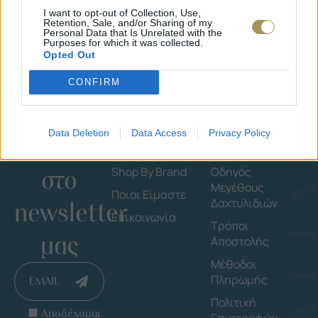
I want to opt-out of Collection, Use,
Retention, Sale, and/or Sharing of my
Personal Data that Is Unrelated with the
Purposes for which it was collected.
Opted Out
CONFIRM
Data Deletion
Data Access
Privacy Policy
Εγγράψου
Εταιρεία
Πληροφορ
στο
Shop By Brand
Οδηγός
Μεγέθους
Ποιοι Είμαστε
Δαχτυλιδιών
newsletter
Επικοινωνία
Τρόποι
μας
Αποστολής
Μέθοδοι
Πληρωμής
EMAIL
Πολιτική
Αποδέχομαι
Επιστροφών