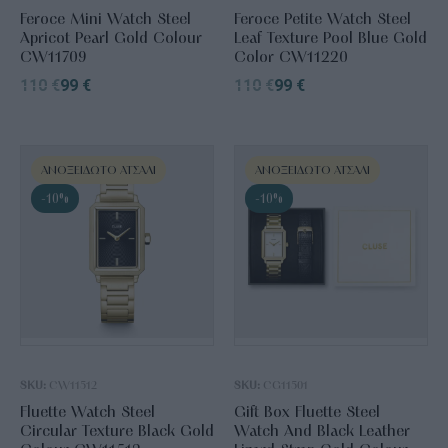
Feroce Mini Watch Steel
Feroce Petite Watch Steel
Apricot Pearl Gold Colour
Leaf Texture Pool Blue Gold
CW11709
Color CW11220
110
€
99
€
110
€
99
€
ΑΝΟΞΕΊΔΩΤΟ ΑΤΣΆΛΙ
ΑΝΟΞΕΊΔΩΤΟ ΑΤΣΆΛΙ
-10%
-10%
SKU:
CW11512
SKU:
CG11501
Fluette Watch Steel
Gift Box Fluette Steel
Circular Texture Black Gold
Watch And Black Leather