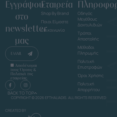
Εγγράψου
Εταιρεία
Πληροφορ
στο
Shop By Brand
Οδηγός
Μεγέθους
Ποιοι Είμαστε
Δαχτυλιδιών
newsletter
Επικοινωνία
Τρόποι
μας
Αποστολής
Μέθοδοι
Πληρωμής
EMAIL
Πολιτική
Αποδέχομαι
Επιστροφών
τους Όρους &
Πολιτική της
Όροι Χρήσης
εταιρείας.
Πολιτική
Απορρήτου
BACK TO TOP
COPYRIGHT © 2026 EFTHALIADIS. ALL RIGHTS RESERVED
CREATED BY