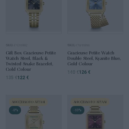
SKU:
CG11802
SKU:
CW11816
Gift Box Gracieuse Petite
Gracieuse Petite Watch
Watch Steel, Black &
Double Steel, Kyanite Blue,
Twisted Snake Bracelet,
Gold Colour
Gold Colour
140
€
126
€
135
€
122
€
ΑΝΟΞΕΊΔΩΤΟ ΑΤΣΆΛΙ
ΑΝΟΞΕΊΔΩΤΟ ΑΤΣΆΛΙ
-8%
-10%