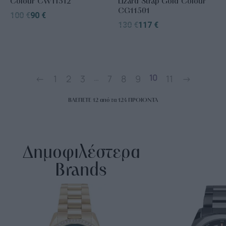
Colour CW11512
Lizard Strap Gold Colour
CG11501
100
€
90
€
130
€
117
€
…
10
←
1
2
3
7
8
9
11
→
ΒΛΕΠΕΤΕ
12
από τα
124
ΠΡΟΙΟΝΤΑ
Δημοφιλέστερα
Brands