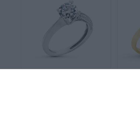
SKU:
ΔΑ021174-6
SKU:
ΔΑ02108
Μονόπετρο δαχτυλίδι με
Μονόπετρο
609
€
549
€
ζιργκόν στη μια πλευρά
καρδιές
ΧΡΥΣΌΣ 14 ΚΑΡΑΤΊΩΝ
ΧΡΥΣΌΣ
-10%