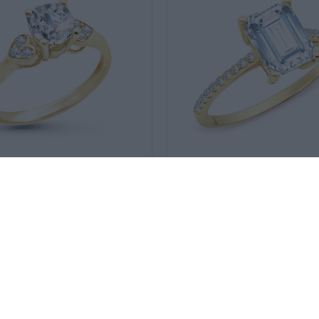
4-6
SKU:
ΔΑ021104-6
 δαχτυλίδι με
Μονόπετρο δαχτυλίδι με
474
€
427
€
ορθογώνια πέτρα
 14 ΚΑΡΑΤΊΩΝ
ΧΡΥΣΌΣ 14 ΚΑΡΑΤΊΩΝ
-10%
-38%