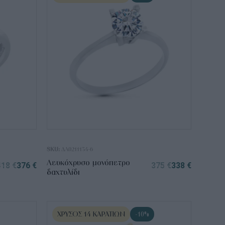
SKU:
ΔΑ0211134-6
Λευκόχρυσο μονόπετρο
418
€
376
€
375
€
338
€
δαχτυλίδι
ΧΡΥΣΌΣ 14 ΚΑΡΑΤΊΩΝ
-10%