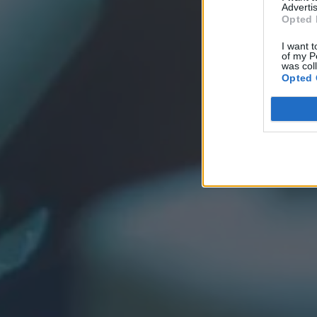
Advertis
Opted 
I want t
of my P
was col
Opted 