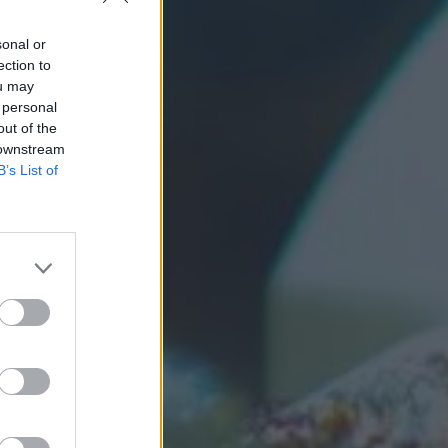
sonal or
ection to
ou may
 personal
out of the
 downstream
B’s List of