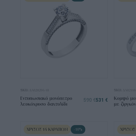
SKU:
ΔΑ020204-18
SKU:
ΔΑ02118
Εντυπωσιακό μονόπετρο
Κομψό μον
590
€
531
€
λευκόχρυσο δαχτυλίδι
με ζιργκόν
ΧΡΥΣΌΣ 14 ΚΑΡΑΤΊΩΝ
ΧΡΥΣΌΣ
-10%