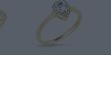
SKU:
ΔΑ021094-6
Μονόπετρο δαχτυλίδι με
652
€
587
€
375
€
338
€
πέτρα δάκρυ
ΧΡΥΣΌΣ 14 ΚΑΡΑΤΊΩΝ
-10%