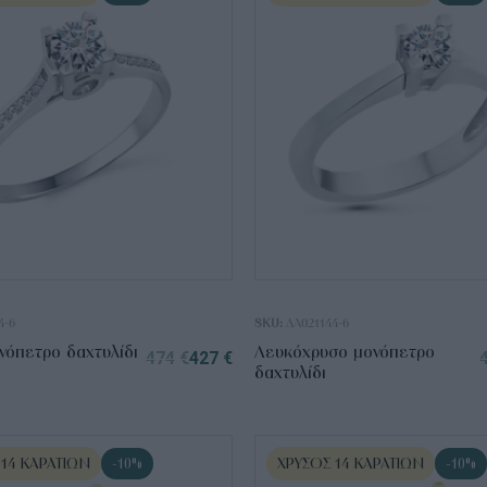
4-6
SKU:
ΔΑ021144-6
όπετρο δαχτυλίδι
Λευκόχρυσο μονόπετρο
474
€
427
€
δαχτυλίδι
 14 ΚΑΡΑΤΊΩΝ
ΧΡΥΣΌΣ 14 ΚΑΡΑΤΊΩΝ
-10%
-10%