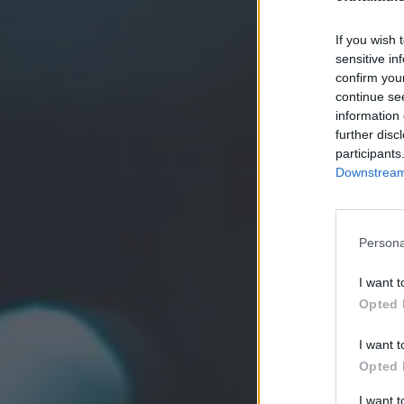
If you wish 
sensitive in
confirm you
continue se
information 
further disc
participants
Downstream 
Persona
I want t
Opted 
I want t
Opted 
I want 