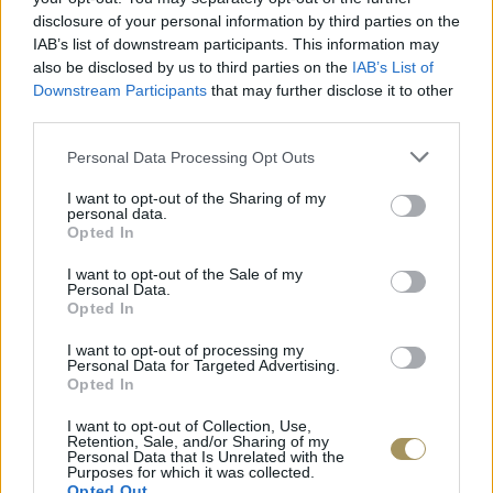
disclosure of your personal information by third parties on the
IAB’s list of downstream participants. This information may
also be disclosed by us to third parties on the
IAB’s List of
Downstream Participants
that may further disclose it to other
third parties.
Personal Data Processing Opt Outs
I want to opt-out of the Sharing of my
personal data.
Opted In
JCOU ARIA JU19087-2
JCOU CO
I want to opt-out of the Sale of my
149
€
134
€
149
€
1
Personal Data.
Opted In
I want to opt-out of processing my
Personal Data for Targeted Advertising.
Opted In
I want to opt-out of Collection, Use,
Retention, Sale, and/or Sharing of my
Personal Data that Is Unrelated with the
Purposes for which it was collected.
Opted Out