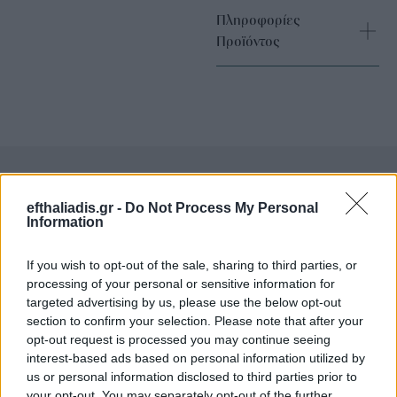
Πληροφορίες
Προϊόντος
efthaliadis.gr -
Do Not Process My Personal
Επιλογές Που Ταιριάζουν
Information
Ανακαλύψτε τα κοσμήματα που αγαπήθηκαν περισσότερο!
If you wish to opt-out of the sale, sharing to third parties, or
Εδώ θα βρείτε τις κορυφαίες επιλογές που ξεχωρίζουν για
processing of your personal or sensitive information for
το μοναδικό τους στυλ και την εξαιρετική τους ποιότητα.
targeted advertising by us, please use the below opt-out
section to confirm your selection. Please note that after your
ΑΝΟΞΕΊΔΩΤΟ ΑΤΣΆΛΙ
-10%
ΑΝΟΞΕΊ
opt-out request is processed you may continue seeing
interest-based ads based on personal information utilized by
us or personal information disclosed to third parties prior to
your opt-out. You may separately opt-out of the further