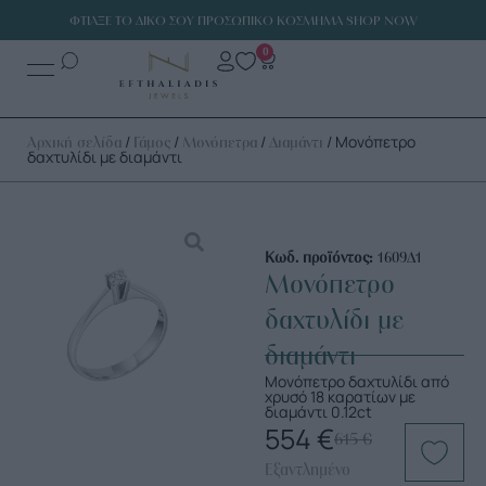
ΦΤΙΑΞΕ ΤΟ ΔΙΚΟ ΣΟΥ ΠΡΟΣΩΠΙΚΟ ΚΟΣΜΗΜΑ SHOP NOW
0
/
/
/
/ Μονόπετρο
Αρχική σελίδα
Γάμος
Μονόπετρα
Διαμάντι
δαχτυλίδι με διαμάντι
Κωδ. προϊόντος:
1609Δ1
Μονόπετρο
δαχτυλίδι με
διαμάντι
Μονόπετρο δαχτυλίδι από
χρυσό 18 καρατίων με
διαμάντι 0.12ct
554
€
615
€
Εξαντλημένο