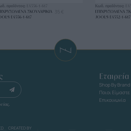
ωδ. προϊόντος:
E4556-1-617
Κωδ. προϊόντος:
E4
35
€
ΠΙΧΡΥΣΩΜΈΝΑ ΣΚΟΥΛΑΡΊΚΙΑ
ΕΠΙΧΡΥΣΩΜΈΝΑ ΣΚ
OOLS E4556-1-617
JOOLS E4552-1-617
ς
Εταιρεία
Shop By Brand
Ποιοι Είμαστε
Επικοινωνία
είας.
ED
CREATED BY