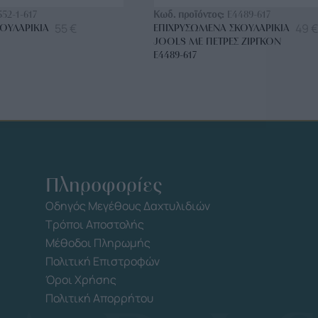
552-1-617
Κωδ. προϊόντος:
E4489-617
55
€
49
€
ΟΥΛΑΡΊΚΙΑ
ΕΠΙΧΡΥΣΩΜΈΝΑ ΣΚΟΥΛΑΡΊΚΙΑ
JOOLS ΜΕ ΠΈΤΡΕΣ ΖΙΡΓΚΌΝ
E4489-617
Πληροφορίες
Οδηγός Μεγέθους Δαχτυλιδιών
Τρόποι Αποστολής
Μέθοδοι Πληρωμής
Πολιτική Επιστροφών
Όροι Χρήσης
Πολιτική Απορρήτου