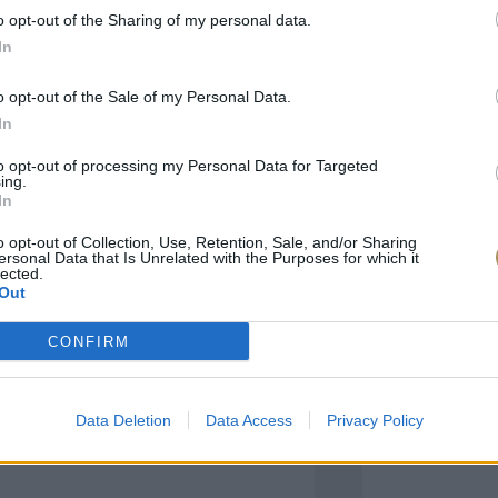
o opt-out of the Sharing of my personal data.
In
πιλογές Που Ταιρι
o opt-out of the Sale of my Personal Data.
In
τερο! Εδώ θα βρείτε τις κορυφαίες
 και την εξαιρετική τους ποιότητα.
to opt-out of processing my Personal Data for Targeted
ing.
In
BRASS
BRASS
o opt-out of Collection, Use, Retention, Sale, and/or Sharing
ersonal Data that Is Unrelated with the Purposes for which it
lected.
Out
CONFIRM
Data Deletion
Data Access
Privacy Policy
ΑΓΟΡΑ ΤΩΡΑ
ΑΓ