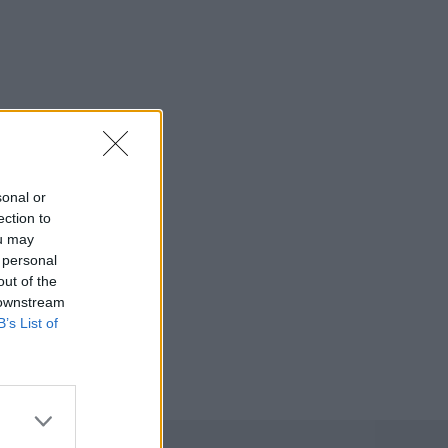
sonal or
ection to
ou may
 personal
out of the
 downstream
B’s List of