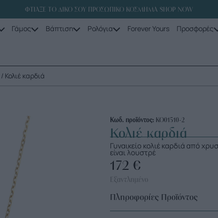
ΦΤΙΑΞΕ ΤΟ ΔΙΚΟ ΣΟΥ ΠΡΟΣΩΠΙΚΟ ΚΟΣΜΗΜΑ SHOP NOW
Γάμος
Βάπτιση
Ρολόγια
Forever Yours
Προσφορές
/ Κολιέ καρδιά
Κωδ. προϊόντος:
ΚΟ01510-2
Κολιέ καρδιά
Γυναικείο κολιέ καρδιά από χρυ
είναι λουστρέ
172
€
Εξαντλημένο
Πληροφορίες Προϊόντος