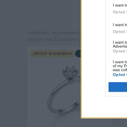
I want t
Opted 
Ε
I want t
Opted 
Ανακαλύψτε τα κοσμήματα που αγαπήθηκαν περισσό
επιλογές που ξεχωρίζουν για το μοναδικό τους στυλ
I want 
Advertis
Opted 
ΧΡΥΣΌΣ 18 ΚΑΡΑΤΊΩΝ
-10%
I want t
of my P
was col
Opted 