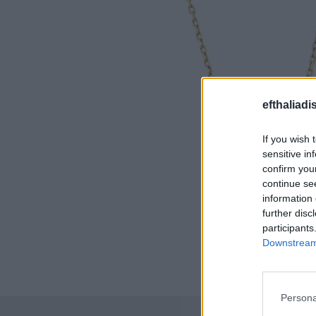
efthaliadi
If you wish 
sensitive in
confirm you
continue se
information 
further disc
participants
Downstream 
Persona