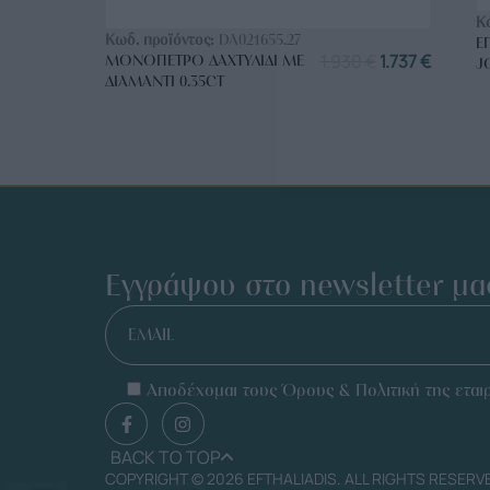
ΑΓΟΡΑ ΤΩΡΑ
Κ
Κωδ. προϊόντος:
DA021655.27
Ε
1.930
€
1.737
€
ΜΟΝΌΠΕΤΡΟ ΔΑΧΤΥΛΊΔΙ ΜΕ
J
ΔΙΑΜΆΝΤΙ 0.35CT
Εγγράψου στο newsletter μα
EMAIL
Αποδέχομαι τους Όρους & Πολιτική της εταιρ
BACK TO TOP
COPYRIGHT © 2026 EFTHALIADIS. ALL RIGHTS RESERV