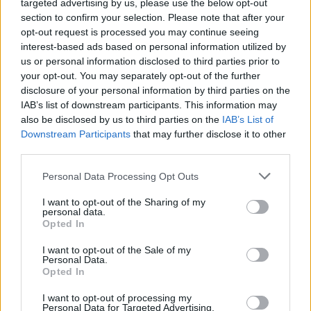
targeted advertising by us, please use the below opt-out
Εδώ θα βρείτε τις κορυφαίες επιλογές που ξεχωρίζουν για
section to confirm your selection. Please note that after your
το μοναδικό τους στυλ και την εξαιρετική τους ποιότητα.
opt-out request is processed you may continue seeing
interest-based ads based on personal information utilized by
ΑΝΟΞΕΊΔΩΤΟ ΑΤΣΆΛΙ
-10%
ΑΝΟΞΕΊ
us or personal information disclosed to third parties prior to
your opt-out. You may separately opt-out of the further
disclosure of your personal information by third parties on the
IAB’s list of downstream participants. This information may
also be disclosed by us to third parties on the
IAB’s List of
Downstream Participants
that may further disclose it to other
third parties.
Personal Data Processing Opt Outs
I want to opt-out of the Sharing of my
personal data.
Opted In
I want to opt-out of the Sale of my
Personal Data.
Opted In
JCOU ARIA JU19087-2
JCOU CO
149
€
134
€
149
€
1
I want to opt-out of processing my
Personal Data for Targeted Advertising.