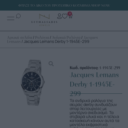
ΦΤΙΑΞΕ ΤΟ ΔΙΚΟ ΣΟΥ ΠΡΟΣΩΠΙΚΟ ΚΟΣΜΗΜΑ SHOP NOW
0
/
/
/
Αρχική σελίδα
Ρολόγια
Ανδρικά Ρολόγια
Jacques
/ Jacques Lemans Derby 1-1945E-299
Lemans
Κωδ. προϊόντος:
1-1945E-299
Jacques Lemans
Derby 1-1945E-
299
Τα ανδρικά ρολόγια της
σειράς derby συνδυάζουν
σπορ λειτουργίες με
μοντέρνο σχεδιασμό. Τα
στιβαρά υλικά και η τέλεια
κατασκευή κάνουν αυτά τα
μοντέλα εκφραστικά