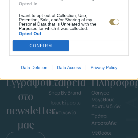
Opted In
I want to opt-out of Collection, Use,
Retention, Sale, and/or Sharing of my
Personal Data that Is Unrelated with the
Purposes for which it was collected.
Opted Out
CONFIRM
Data Deletion
Data Access
Privacy Policy
Εγγράψου
Εταιρεία
Πληροφορ
στο
Shop By Brand
Οδηγός
Μεγέθους
Ποιοι Είμαστε
Δαχτυλιδιών
newsletter
Επικοινωνία
Τρόποι
μας
Αποστολής
Μέθοδοι