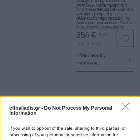
ρολόγια που μπορούν να
αντέξουν κάθε πρόκληση.
Από την καθημερινή ζωή στο
γραφείο μέχρι τις
αθλητικές περιπέτειες, το
ρολόι σας derby είναι πάντα
ένας πιστός σύντροφος.
254
€
299
€
Εξαντλημένο
Πληροφορίες
Προϊόντος
efthaliadis.gr -
Do Not Process My Personal
Information
Επιλογές Που Ταιριάζουν
If you wish to opt-out of the sale, sharing to third parties, or
processing of your personal or sensitive information for
Ανακαλύψτε τα κοσμήματα που αγαπήθηκαν περισσότερο!