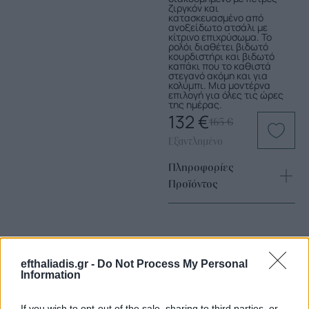
ζιργκόν και
κατασκευασμένο από
ανοξείδωτο ατσάλι με
κίτρινο επιχρύσωμα. Το
ρολόι διαθέτει βιδωτό
κουρδιστήρι και βιδωτό
καπάκι που το καθιστά
στεγανό ακόμη και για
κολύμπι. Μια μοντέρνα
επιλογή για όλες τις ώρες
της ημέρας.
132
€
165
€
Εξαντλημένο
Πληροφορίες
Προϊόντος
efthaliadis.gr -
Do Not Process My Personal
Information
If you wish to opt-out of the sale, sharing to third parties, or