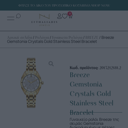
ΦΤΙΑΞΕ ΤΟ ΔΙΚΟ ΣΟΥ ΠΡΟΣΩΠΙΚΟ ΚΟΣΜΗΜΑ SHOP NOW
0
/
/
/
/ Breeze
Αρχική σελίδα
Ρολόγια
Γυναικεία Ρολόγια
BREEZE
Gemstonia Crystals Gold Stainless Steel Bracelet
Κωδ. προϊόντος:
2013212181.2
Breeze
Gemstonia
Crystals Gold
Stainless Steel
Bracelet
Γυναικείο ρολόι Breeze της
σειράς Gemstonia
διακοσμημένο με πέτρες