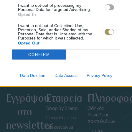
JCOU ARIA JU19087-2
JCOU CO
I want to opt-out of processing my
149
€
134
€
149
€
1
Personal Data for Targeted Advertising.
Opted In
I want to opt-out of Collection, Use,
Retention, Sale, and/or Sharing of my
Personal Data that Is Unrelated with the
Purposes for which it was collected.
Opted Out
CONFIRM
Data Deletion
Data Access
Privacy Policy
Εγγράψου
Εταιρεία
Πληροφορ
στο
Shop By Brand
Οδηγός
Μεγέθους
Ποιοι Είμαστε
Δαχτυλιδιών
newsletter
Επικοινωνία
Τρόποι