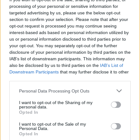
Επιλογές Που Ταιριάζουν
processing of your personal or sensitive information for
targeted advertising by us, please use the below opt-out
Ανακαλύψτε τα κοσμήματα που αγαπήθηκαν περισσότερο!
section to confirm your selection. Please note that after your
Εδώ θα βρείτε τις κορυφαίες επιλογές που ξεχωρίζουν για
opt-out request is processed you may continue seeing
το μοναδικό τους στυλ και την εξαιρετική τους ποιότητα.
interest-based ads based on personal information utilized by
us or personal information disclosed to third parties prior to
your opt-out. You may separately opt-out of the further
ΑΝΟΞΕΊΔΩΤΟ ΑΤΣΆΛΙ
-10%
ΑΝΟΞΕΊ
disclosure of your personal information by third parties on the
IAB’s list of downstream participants. This information may
also be disclosed by us to third parties on the
IAB’s List of
Downstream Participants
that may further disclose it to other
third parties.
Personal Data Processing Opt Outs
I want to opt-out of the Sharing of my
personal data.
Opted In
I want to opt-out of the Sale of my
Personal Data.
Opted In