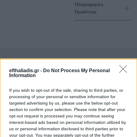
Πληροφορίες
Προϊόντος
Επιλογές Που Ταιριάζουν
efthaliadis.gr -
Do Not Process My Personal
Information
Ανακαλύψτε τα κοσμήματα που αγαπήθηκαν περισσότερο!
If you wish to opt-out of the sale, sharing to third parties, or
Εδώ θα βρείτε τις κορυφαίες επιλογές που ξεχωρίζουν για
processing of your personal or sensitive information for
το μοναδικό τους στυλ και την εξαιρετική τους ποιότητα.
targeted advertising by us, please use the below opt-out
section to confirm your selection. Please note that after your
ΧΡΥΣΌΣ 18 ΚΑΡΑΤΊΩΝ
-10%
BRASS
opt-out request is processed you may continue seeing
interest-based ads based on personal information utilized by
us or personal information disclosed to third parties prior to
your opt-out. You may separately opt-out of the further