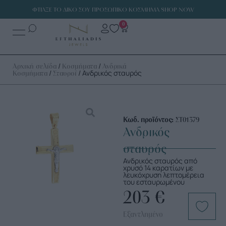
ΦΤΙΑΞΕ ΤΟ ΔΙΚΟ ΣΟΥ ΠΡΟΣΩΠΙΚΟ ΚΟΣΜΗΜΑ SHOP NOW
0
/
/
Αρχική σελίδα
Κοσμήματα
Ανδρικά
/
/ Ανδρικός σταυρός
Κοσμήματα
Σταυροί
Κωδ. προϊόντος:
ΣΤ01379
Ανδρικός
σταυρός
Ανδρικός σταυρός από
χρυσό 14 καρατίων με
λευκόχρυση λεπτομέρεια
του εσταυρωμένου
203
€
Εξαντλημένο