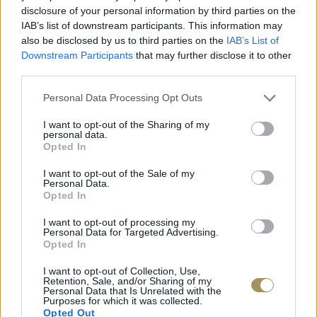
disclosure of your personal information by third parties on the
IAB’s list of downstream participants. This information may
also be disclosed by us to third parties on the
IAB’s List of
Downstream Participants
that may further disclose it to other
third parties.
Personal Data Processing Opt Outs
I want to opt-out of the Sharing of my
personal data.
Opted In
ΕΠΙΧΡΥΣ
I want to opt-out of the Sale of my
ΜΟΝΌΠΕΤΡΟ ΔΑΧΤΥΛΊΔΙ ΜΕ
JOOLS E4
Personal Data.
ΔΙΑΜΆΝΤΙ 0.35CT
35
€
Opted In
1.930
€
1.737
€
I want to opt-out of processing my
Personal Data for Targeted Advertising.
Opted In
I want to opt-out of Collection, Use,
Retention, Sale, and/or Sharing of my
Personal Data that Is Unrelated with the
Purposes for which it was collected.
Opted Out