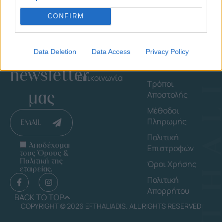
CONFIRM
Εγγράψου
Εταιρεία
Πληροφορ
στο
Shop By Brand
Οδηγός
Data Deletion
Data Access
Privacy Policy
Μεγέθους
Ποιοι Είμαστε
Δαχτυλιδιών
newsletter
Επικοινωνία
Τρόποι
μας
Αποστολής
Μέθοδοι
Πληρωμής
EMAIL
Πολιτική
Αποδέχομαι
Επιστροφών
τους Όρους &
Πολιτική της
Όροι Χρήσης
εταιρείας.
Πολιτική
Απορρήτου
BACK TO TOP
COPYRIGHT © 2026 EFTHALIADIS. ALL RIGHTS RESERVED